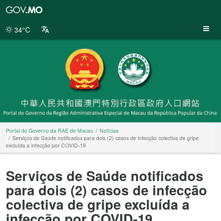
Portal
do
Governo
34°C
da
RAE
de
Macau
Portal do Governo da RAE de Macau
Notícias
Serviços de Saúde notificados para dois (2) casos de infecção colectiva de gripe
excluída a infecção por COVID-19
Serviços de Saúde notificados
para dois (2) casos de infecção
colectiva de gripe excluída a
infecção por COVID-19