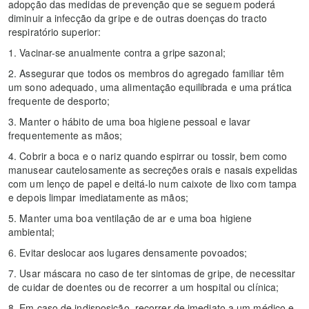
adopção das medidas de prevenção que se seguem poderá
diminuir a infecção da gripe e de outras doenças do tracto
respiratório superior:
1. Vacinar-se anualmente contra a gripe sazonal;
2. Assegurar que todos os membros do agregado familiar têm
um sono adequado, uma alimentação equilibrada e uma prática
frequente de desporto;
3. Manter o hábito de uma boa higiene pessoal e lavar
frequentemente as mãos;
4. Cobrir a boca e o nariz quando espirrar ou tossir, bem como
manusear cautelosamente as secreções orais e nasais expelidas
com um lenço de papel e deitá-lo num caixote de lixo com tampa
e depois limpar imediatamente as mãos;
5. Manter uma boa ventilação de ar e uma boa higiene
ambiental;
6. Evitar deslocar aos lugares densamente povoados;
7. Usar máscara no caso de ter sintomas de gripe, de necessitar
de cuidar de doentes ou de recorrer a um hospital ou clínica;
8. Em caso de indisposição, recorrer de imediato a um médico e