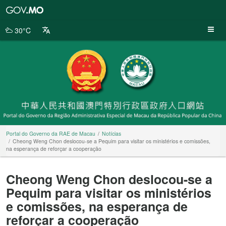
Portal
do
Governo
30°C
da
RAE
de
Macau
Portal do Governo da RAE de Macau
Notícias
Cheong Weng Chon deslocou-se a Pequim para visitar os ministérios e comissões,
na esperança de reforçar a cooperação
Cheong Weng Chon deslocou-se a
Pequim para visitar os ministérios
e comissões, na esperança de
reforçar a cooperação