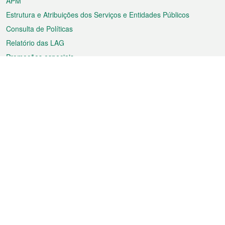
APM
Estrutura e Atribuições dos Serviços e Entidades Públicos
Consulta de Políticas
Relatório das LAG
Promoções especiais
Sobre a RAEM
Tempo
Transporte
Feriados
Cultura e lazer
Informação de Macau
Ficheiro sobre Macau
Estatísticas
Anúncios