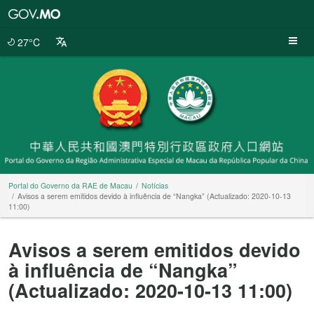
Portal
do
Governo
27°C
da
RAE
de
Macau
Portal do Governo da RAE de Macau
Notícias
Avisos a serem emitidos devido à influência de “Nangka” (Actualizado: 2020-10-13
11:00)
Avisos a serem emitidos devido
à influência de “Nangka”
(Actualizado: 2020-10-13 11:00)