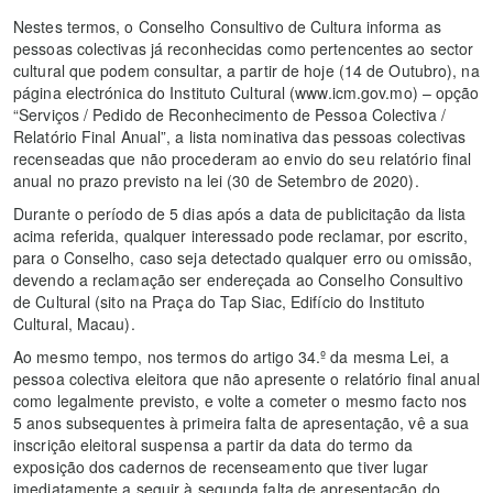
Nestes termos, o Conselho Consultivo de Cultura informa as
pessoas colectivas já reconhecidas como pertencentes ao sector
cultural que podem consultar, a partir de hoje (14 de Outubro), na
página electrónica do Instituto Cultural (www.icm.gov.mo) – opção
“Serviços / Pedido de Reconhecimento de Pessoa Colectiva /
Relatório Final Anual”, a lista nominativa das pessoas colectivas
recenseadas que não procederam ao envio do seu relatório final
anual no prazo previsto na lei (30 de Setembro de 2020).
Durante o período de 5 dias após a data de publicitação da lista
acima referida, qualquer interessado pode reclamar, por escrito,
para o Conselho, caso seja detectado qualquer erro ou omissão,
devendo a reclamação ser endereçada ao Conselho Consultivo
de Cultural (sito na Praça do Tap Siac, Edifício do Instituto
Cultural, Macau).
Ao mesmo tempo, nos termos do artigo 34.º da mesma Lei, a
pessoa colectiva eleitora que não apresente o relatório final anual
como legalmente previsto, e volte a cometer o mesmo facto nos
5 anos subsequentes à primeira falta de apresentação, vê a sua
inscrição eleitoral suspensa a partir da data do termo da
exposição dos cadernos de recenseamento que tiver lugar
imediatamente a seguir à segunda falta de apresentação do