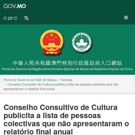
Portal
do
Governo
29°C
da
RAE
de
Macau
Portal do Governo da RAE de Macau
Notícias
Conselho Consultivo de Cultura publicita a lista de pessoas colectivas que não
apresentaram o relatório final anual
Conselho Consultivo de Cultura
publicita a lista de pessoas
colectivas que não apresentaram o
relatório final anual