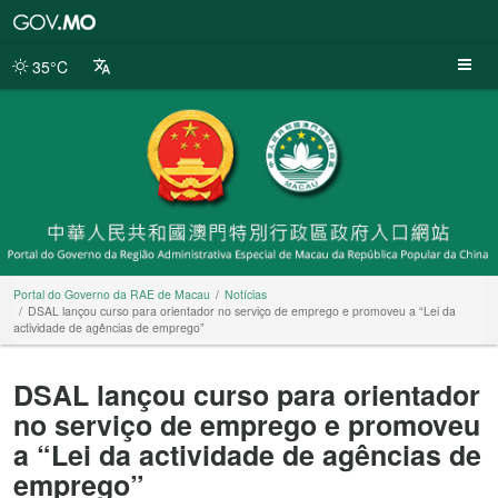
Portal
do
Governo
35°C
da
RAE
de
Macau
Portal do Governo da RAE de Macau
Notícias
DSAL lançou curso para orientador no serviço de emprego e promoveu a “Lei da
actividade de agências de emprego”
DSAL lançou curso para orientador
no serviço de emprego e promoveu
a “Lei da actividade de agências de
emprego”