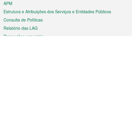
APM
Estrutura e Atribuições dos Serviços e Entidades Públicos
Consulta de Políticas
Relatório das LAG
Promoções especiais
Sobre a RAEM
Tempo
Transporte
Feriados
Cultura e lazer
Informação de Macau
Ficheiro sobre Macau
Estatísticas
Anúncios