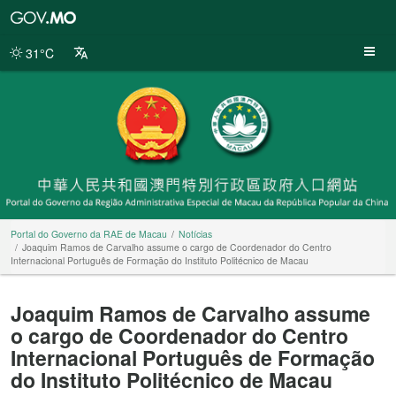
Portal
do
Governo
31°C
da
RAE
de
Macau
Portal do Governo da RAE de Macau
Notícias
Joaquim Ramos de Carvalho assume o cargo de Coordenador do Centro
Internacional Português de Formação do Instituto Politécnico de Macau
Joaquim Ramos de Carvalho assume
o cargo de Coordenador do Centro
Internacional Português de Formação
do Instituto Politécnico de Macau