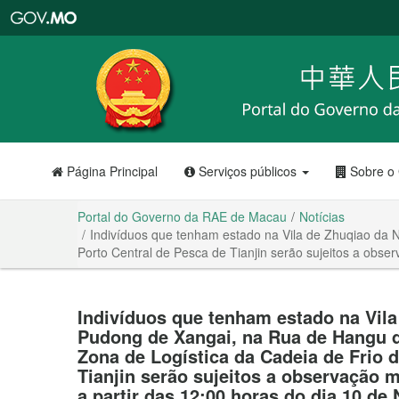
Portal
do
Governo
da
RAE
de
Macau
Página Principal
Serviços públicos
Sobre o
Portal do Governo da RAE de Macau
Notícias
Indivíduos que tenham estado na Vila de Zhuqiao da 
Porto Central de Pesca de Tianjin serão sujeitos a obs
Indivíduos que tenham estado na Vil
Pudong de Xangai, na Rua de Hangu d
Zona de Logística da Cadeia de Frio 
Tianjin serão sujeitos a observação 
a partir das 12:00 horas do dia 10 d