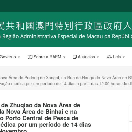
 Governo
Sobre a RAEM
Anúncios
Leis
Nova Área de Pudong de Xangai, na Rua de Hangu da Nova Área de Bin
ervação médica por um período de 14 dias a partir das 12:00 horas do 
a de Zhuqiao da Nova Área de
a Nova Área de Binhai e na
do Porto Central de Pesca de
médica por um período de 14 dias
e Novembro