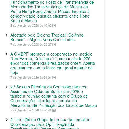
Funcionamento do Posto de Transferência de
Mercadorias Transfronteiriço de Macau da
Ponte Hong Kong-Zhuhai-Macau Impulso à
conectividade logística eficiente entre Hong
Kong e Macau
8 de Agosto de 2026 às 10:00
Afectado pelo Ciclone Tropical “Golfinho
Branco” – Alguns Voos Cancelados
7 de Agosto de 2026 às 22:27
A GMBPF promove a cooperação no modelo
“Um Evento, Dois Locais”, com mais de 270
encontros comerciais realizados ontem Aberta
gratuitamente ao público em geral a partir de
hoje
7 de Agosto de 2026 às 21:31
2.ª Sessão Plenária da Comissão para os
Assuntos do Cidadão Sénior em 2026 e
também reunião conjunta com o Grupo de
Coordenação Interdepartamental do
Mecanismo de Protecção dos Idosos de Macau
7 de Agosto de 2026 às 20:41
2.ª reunião do Grupo Interdepartamental de
Coordenação para Optimização da
Fiscalização de Obras de Construção,