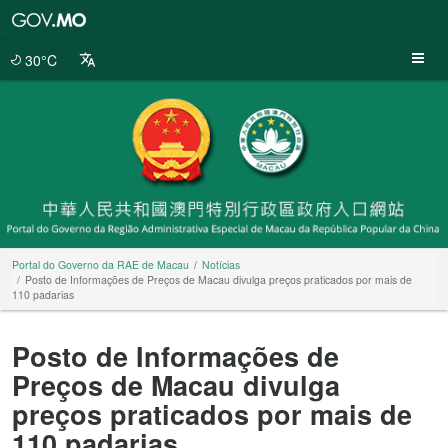
Portal
do
Governo
30°C
da
RAE
de
Macau
Portal do Governo da RAE de Macau
Notícias
Posto de Informações de Preços de Macau divulga preços praticados por mais de
110 padarias
Posto de Informações de
Preços de Macau divulga
preços praticados por mais de
110 padarias