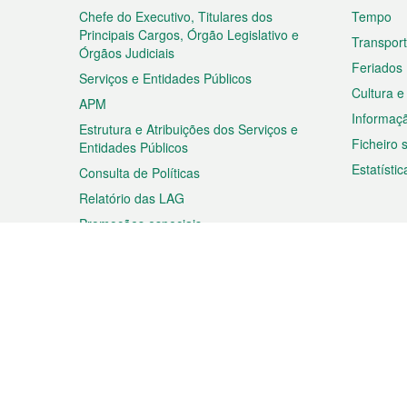
rodapé
Chefe do Executivo, Titulares dos
Tempo
Principais Cargos, Órgão Legislativo e
Transpor
Órgãos Judiciais
Feriados
Serviços e Entidades Públicos
Cultura e
APM
Informaç
Estrutura e Atribuições dos Serviços e
Ficheiro
Entidades Públicos
Estatístic
Consulta de Políticas
Relatório das LAG
Promoções especiais
Viagem
Negóc
Planear a sua viagem
Negócios
Descobrir Macau
Feiras d
Macau
Espectáculos e Entretenimento
Oportuni
Roteiro de Compras
das PME