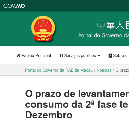
Portal
do
Governo
da
RAE
de
Macau
Página Principal
Serviços públicos
Sobre o
Portal do Governo da RAE de Macau
Notícias
O praz
O prazo de levantamen
consumo da 2ª fase te
Dezembro