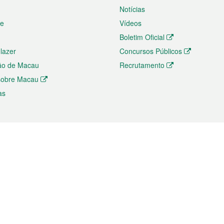
Notícias
te
Vídeos
Boletim Oficial
 lazer
Concursos Públicos
ão de Macau
Recrutamento
 sobre Macau
as
ios e comércio
Directório
 e Investimento
Directório de Aplicações para T
o Comércio e Convenções em
Directório de Redes Sociais
Directório de Websites Temático
dades de Negócios e Serviços
Directório RSS
s