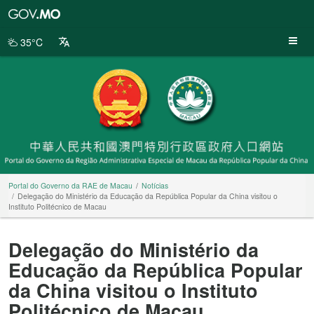
Portal
do
Governo
35°C
da
RAE
de
Macau
Portal do Governo da RAE de Macau
Notícias
Delegação do Ministério da Educação da República Popular da China visitou o
Instituto Politécnico de Macau
Delegação do Ministério da
Educação da República Popular
da China visitou o Instituto
Politécnico de Macau