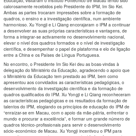
Educação, visitaram o Instituto Politécnico de Macau tendo sido
calorosamente recebidos pelo Presidente do IPM, Im Sio Kei.
Ambas as partes trocaram impressões sobre a formação de
quadros, o ensino e a investigação científica, num ambiente
harmonioso. Xu Yongji e Li Qiang encorajaram o IPM a continuar
a desenvolver as suas próprias características e vantagens, de
forma a integrar-se activamente no desenvolvimento nacional,
elevar o nível dos quadros formados e o nível de investigação
científica, e desempenhar o papel de plataforma e elo de ligação
entre a China e os Países de Língua Portuguesa.
No encontro, o Presidente Im Sio Kei deu as boas-vindas à
delegação do Ministério da Educação, agradecendo o apoio que
o Ministério da Educação tem prestado ao IPM, bem como
apresentou aos convidados as características pedagógicas, o
desenvolvimento da investigação científica e da formação de
quadros qualificados do IPM. Xu Yongji e Li Qiang reconheceram
as características pedagógicas e os resultados da formação de
talentos do IPM, elogiando os princípios de educação do IPM de
“enraizar-se em Macau, com o apoio da mãe-pátria, enfrentar o
mundo e procurar a excelência”, e formar um grande número de
quadros técnico-profissionais para servir o desenvolvimento
sócio-económico de Macau. Xu Yongji incentivou o IPM para