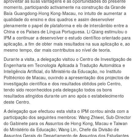
aproveitar as suas vantagens e as oportunidades do presente
momento, participando activamente na construção da Grande
Baía Guangdong-Hong Kong-Macau, no intuito de aumentar a
qualidade do ensino e dos quadros e assim desenvolver
plenamente o papel de plataforma e elo de intercâmbio entre a
China e os Países de Língua Portuguesa. Li Qiang estimulou o
IPM a continuar a desenvolver o estudo científico orientado para
aplicação, a fim de obter mais resultados na sua aplicação e, ao
mesmo tempo, dar mais contributos ao nível de teoria.
Durante a visita, a delegação visitou o Centro de Investigação de
Engenharia em Tecnologia Aplicada à Tradução Automática e
Inteligência Artificial, do Ministério da Educação, no Instituto
Politécnico de Macau, ouvindo a apresentação dos projectos de
investigação científica e dos resultados obtidos pelo Centro,
tendo sido reconhecidos pela delegação todos os bons
resultados atingidos durante um ano após o estabelecimento
deste Centro.
A delegação que efectuou esta visita o IPM contou ainda com a
participação dos seguintes membros: Wang Zhiwei, Sub-Director
do Gabinete para os Assuntos de Hong Kong, Macau e Taiwan
do Ministério da Educação; Wang Lin, Chefe da Divisão de
Assuntos Gerais do Departamento de Assuntos dos Estudantes