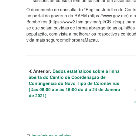
sessões de consulta têm de se sentar em assentos s
O documento de consulta do “Regime Jurídico do Contro
no portal do governo da RAEM (https://www.gov.mo) e n
Bombeiros (https://www2.fsm.gov.mo/pt/CB_rjcsp), para 
se que sejam ouvidas de forma abrangente as opiniões
população, com vista a melhorar os respectivos conteúd
vida mais seguroemelhorparaMacau.
Anterior:
Dados estatísticos sobre a linha
aberta do Centro de Coordenação de
Contingência do Novo Tipo de Coronavírus
(Das 08:00 até às 16:00 do dia 24 de Janeiro
de 2021)
Imprimir esta página