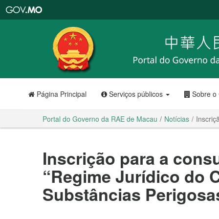
Portal
do
Governo
da
RAE
de
Macau
Página Principal
Serviços públicos
Sobre o
Portal do Governo da RAE de Macau
Notícias
Inscriç
Inscrição para a consu
“Regime Jurídico do C
Substâncias Perigosa