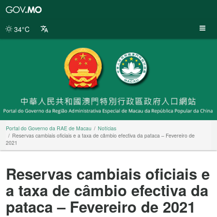
Portal
do
Governo
34°C
da
RAE
de
Macau
Portal do Governo da RAE de Macau
Notícias
Reservas cambiais oficiais e a taxa de câmbio efectiva da pataca – Fevereiro de
2021
Reservas cambiais oficiais e
a taxa de câmbio efectiva da
pataca – Fevereiro de 2021