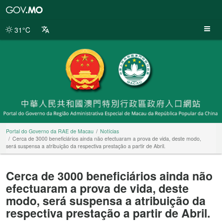
Portal
do
Governo
31°C
da
RAE
de
Macau
Portal do Governo da RAE de Macau
Notícias
Cerca de 3000 beneficiários ainda não efectuaram a prova de vida, deste modo,
será suspensa a atribuição da respectiva prestação a partir de Abril.
Cerca de 3000 beneficiários ainda não
efectuaram a prova de vida, deste
modo, será suspensa a atribuição da
respectiva prestação a partir de Abril.