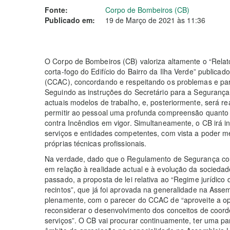
Fonte:
Corpo de Bombeiros (CB)
Publicado em:
19 de Março de 2021 às 11:36
O Corpo de Bombeiros (CB) valoriza altamente o “Relató
corta-fogo do Edifício do Bairro da Ilha Verde” publica
(CCAC), concordando e respeitando os problemas e pare
Seguindo as instruções do Secretário para a Segurança,
actuais modelos de trabalho, e, posteriormente, será re
permitir ao pessoal uma profunda compreensão quanto
contra Incêndios em vigor. Simultaneamente, o CB irá i
serviços e entidades competentes, com vista a poder m
próprias técnicas profissionais.
Na verdade, dado que o Regulamento de Segurança con
em relação à realidade actual e à evolução da socieda
passado, a proposta de lei relativa ao “Regime jurídico
recintos”, que já foi aprovada na generalidade na Assem
plenamente, com o parecer do CCAC de “aproveite a op
reconsiderar o desenvolvimento dos conceitos de coor
serviços”. O CB vai procurar continuamente, ter uma par