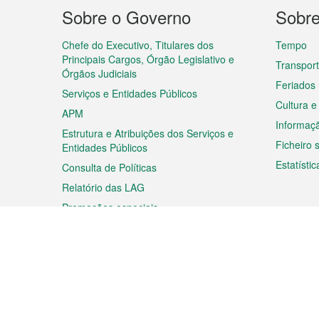
Menu
Sobre o Governo
Sobr
do
rodapé
Chefe do Executivo, Titulares dos
Tempo
Principais Cargos, Órgão Legislativo e
Transpor
Órgãos Judiciais
Feriados
Serviços e Entidades Públicos
Cultura e
APM
Informaç
Estrutura e Atribuições dos Serviços e
Ficheiro
Entidades Públicos
Estatístic
Consulta de Políticas
Relatório das LAG
Promoções especiais
Viagem
Negóc
Planear a sua viagem
Negócios
Descobrir Macau
Feiras d
Macau
Espectáculos e Entretenimento