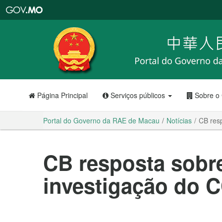
Portal
do
Governo
da
RAE
de
Macau
Página Principal
Serviços públicos
Sobre o
Portal do Governo da RAE de Macau
Notícias
CB resp
CB resposta sobre
investigação do 