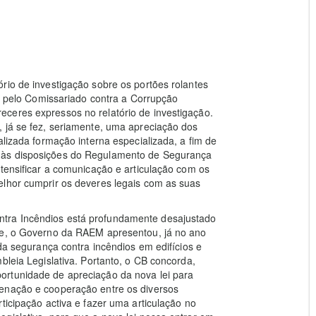
rio de investigação sobre os portões rolantes
do pelo Comissariado contra a Corrupção
ceres expressos no relatório de investigação.
 já se fez, seriamente, uma apreciação dos
alizada formação interna especializada, a fim de
 às disposições do Regulamento de Segurança
ntensificar a comunicação e articulação com os
elhor cumprir os deveres legais com as suas
tra Incêndios está profundamente desajustado
de, o Governo da RAEM apresentou, já no ano
 da segurança contra incêndios em edifícios e
bleia Legislativa. Portanto, o CB concorda,
ortunidade de apreciação da nova lei para
denação e cooperação entre os diversos
ticipação activa e fazer uma articulação no