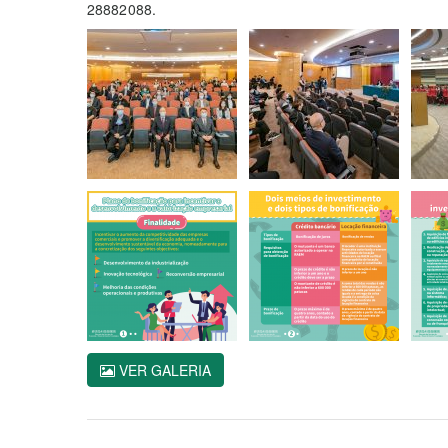
28882088.
VER GALERIA