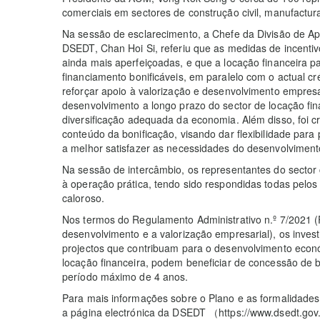
comerciais em sectores de construção civil, manufactura
Na sessão de esclarecimento, a Chefe da Divisão de Apo
DSEDT, Chan Hoi Si, referiu que as medidas de incenti
ainda mais aperfeiçoadas, e que a locação financeira p
financiamento bonificáveis, em paralelo com o actual c
reforçar apoio à valorização e desenvolvimento empres
desenvolvimento a longo prazo do sector de locação f
diversificação adequada da economia. Além disso, foi 
conteúdo da bonificação, visando dar flexibilidade par
a melhor satisfazer as necessidades do desenvolvimen
Na sessão de intercâmbio, os representantes do sector 
à operação prática, tendo sido respondidas todas pel
caloroso.
Nos termos do Regulamento Administrativo n.º 7/2021 (P
desenvolvimento e a valorização empresarial), os inves
projectos que contribuam para o desenvolvimento econ
locação financeira, podem beneficiar de concessão de b
período máximo de 4 anos.
Para mais informações sobre o Plano e as formalidades 
a página electrónica da DSEDT （https://www.dsedt.gov