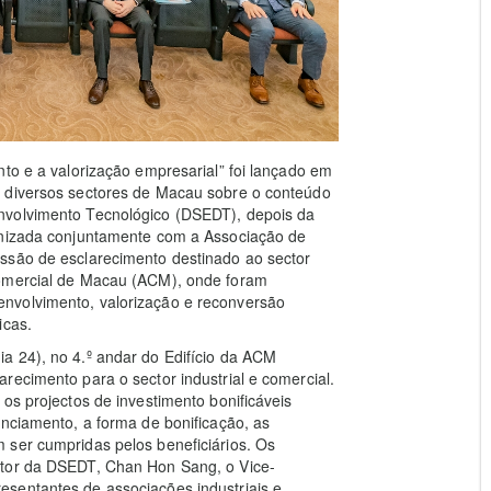
nto e a valorização empresarial” foi lançado em
e diversos sectores de Macau sobre o conteúdo
nvolvimento Tecnológico (DSEDT), depois da
ganizada conjuntamente com a Associação de
ssão de esclarecimento destinado ao sector
Comercial de Macau (ACM), onde foram
nvolvimento, valorização e reconversão
icas.
a 24), no 4.º andar do Edifício da ACM
recimento para o sector industrial e comercial.
os projectos de investimento bonificáveis
anciamento, a forma de bonificação, as
 ser cumpridas pelos beneficiários. Os
ctor da DSEDT, Chan Hon Sang, o Vice-
sentantes de associações industriais e