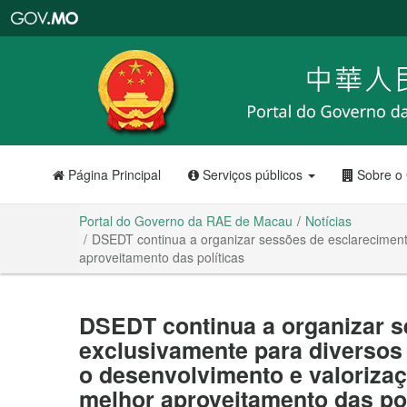
Portal
do
Governo
da
RAE
de
Macau
Página Principal
Serviços públicos
Sobre o
Portal do Governo da RAE de Macau
Notícias
DSEDT continua a organizar sessões de esclareciment
aproveitamento das políticas
DSEDT continua a organizar s
exclusivamente para diversos
o desenvolvimento e valorizaç
melhor aproveitamento das pol