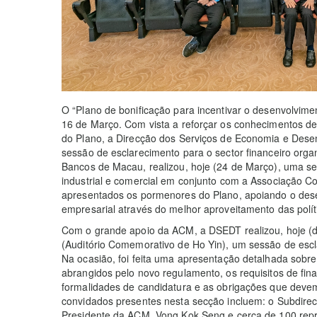
O “Plano de bonificação para incentivar o desenvolvime
16 de Março. Com vista a reforçar os conhecimentos d
do Plano, a Direcção dos Serviços de Economia e Dese
sessão de esclarecimento para o sector financeiro or
Bancos de Macau, realizou, hoje (24 de Março), uma se
industrial e comercial em conjunto com a Associação 
apresentados os pormenores do Plano, apoiando o dese
empresarial através do melhor aproveitamento das polít
Com o grande apoio da ACM, a DSEDT realizou, hoje (di
(Auditório Comemorativo de Ho Yin), um sessão de escla
Na ocasião, foi feita uma apresentação detalhada sobre 
abrangidos pelo novo regulamento, os requisitos de fin
formalidades de candidatura e as obrigações que devem
convidados presentes nesta secção incluem: o Subdire
Presidente da ACM, Vong Kok Seng e cerca de 100 repre