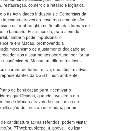
, restauração, comércio a retalho e logística.
io às Actividades Industriais e Comerciais da
vo lançadas através do novo regulamento são
assa a estar abrangida no âmbito das formas de
rédito bancário. Essa medida, para além de
arial, também pode impulsionar o
inanceira em Macau, promovendo a
criado mecanismo de ajustamento dedicado ao
a proceder aos ajustamentos oportuno, por forma
to económico de Macau em diferentes fases.
colocaram, de forma activa, questões relativas
os representantes da DSEDT num ambiente
lano de bonificação para incentivar o
tidores qualificados, quando investirem em
ómico de Macau através de créditos ou de
onificação de juros ou de rendas, por um
de candidatura acima referidos, podem visitar
.mo/pt_PT/web/public/pg_ii_pbdve）ou ligar