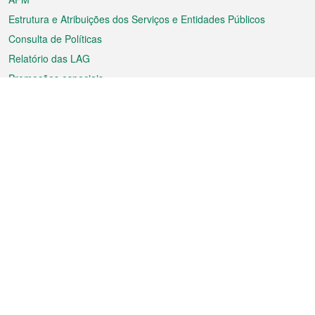
Estrutura e Atribuições dos Serviços e Entidades Públicos
Consulta de Políticas
Relatório das LAG
Promoções especiais
Sobre a RAEM
Tempo
Transporte
Feriados
Cultura e lazer
Informação de Macau
Ficheiro sobre Macau
Estatísticas
Anúncios