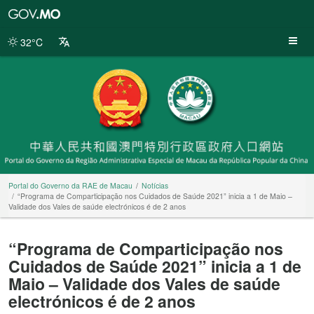
Portal
do
Governo
32°C
da
RAE
de
Macau
Portal do Governo da RAE de Macau
Notícias
“Programa de Comparticipação nos Cuidados de Saúde 2021” inicia a 1 de Maio –
Validade dos Vales de saúde electrónicos é de 2 anos
“Programa de Comparticipação nos
Cuidados de Saúde 2021” inicia a 1 de
Maio – Validade dos Vales de saúde
electrónicos é de 2 anos