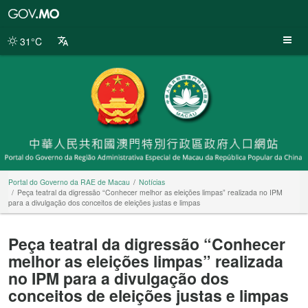
Portal
do
Governo
31°C
da
RAE
de
Macau
Portal do Governo da RAE de Macau
Notícias
Peça teatral da digressão “Conhecer melhor as eleições limpas” realizada no IPM
para a divulgação dos conceitos de eleições justas e limpas
Peça teatral da digressão “Conhecer
melhor as eleições limpas” realizada
no IPM para a divulgação dos
conceitos de eleições justas e limpas