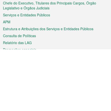
rodapé
Chefe do Executivo, Titulares dos Principais Cargos, Órgão
Legislativo e Órgãos Judiciais
Serviços e Entidades Públicos
APM
Estrutura e Atribuições dos Serviços e Entidades Públicos
Consulta de Políticas
Relatório das LAG
Promoções especiais
Sobre a RAEM
Tempo
Transporte
Feriados
Cultura e lazer
Informação de Macau
Ficheiro sobre Macau