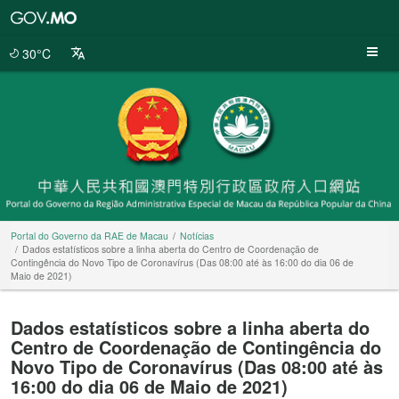
Portal
do
Governo
30°C
da
RAE
de
Macau
Portal do Governo da RAE de Macau
Notícias
Dados estatísticos sobre a linha aberta do Centro de Coordenação de
Contingência do Novo Tipo de Coronavírus (Das 08:00 até às 16:00 do dia 06 de
Maio de 2021)
Dados estatísticos sobre a linha aberta do
Centro de Coordenação de Contingência do
Novo Tipo de Coronavírus (Das 08:00 até às
16:00 do dia 06 de Maio de 2021)