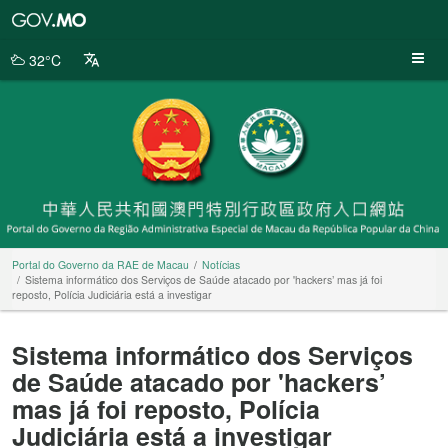
Portal
do
Governo
32°C
da
RAE
de
Macau
Portal do Governo da RAE de Macau
Notícias
Sistema informático dos Serviços de Saúde atacado por 'hackers’ mas já foi
reposto, Polícia Judiciária está a investigar
Sistema informático dos Serviços
de Saúde atacado por 'hackers’
mas já foi reposto, Polícia
Judiciária está a investigar