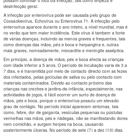
possam controlar o foco da infecção, tais como limpeza e
desinfecção geral.
A infecção por enterovírus pode ser causada pelo grupo de
Coxsackievírus, Echovírus ou Enterovirus 71. A infecção pelo
enterovírus aparece durante o ano inteiro, a nível mundial, mas é
no verão que tem maior incidência. Este vírus é tambem a fonte
de várias doenças, incluindo as menos graves e frequentes, tais
como doenças das mãos, pés e boca e herpangina e, outras
mais graves, nomeadamente, miocardite e meningite asséptica.
Em princípio, a doença de mãos, pés e boca afecta as crianças
com idade inferior a 5 anos. O período de incubação varia de 3 a
7 dias, e é transmitida por meio de contacto directo com as fezes
dos infectados, pelas gotículas de saliva ou pelo contacto com
materiais contaminados. Devido ao contacto próximo das
crianças nas creches e jardins-de-infância, especialmente, nas
actividades de jogos, é fácil ocorrer um surto de doença de
mãos, pés e boca, porque o enterovírus possuiu um elevado
grau de contágio. No período inicial aparecem sintomas, tais
como, febre, dor de garganta, vesículas pequenas ou pústulas
vermelhas nas mãos, pés e nádegas, não se manifestando dores
nem comichão, e surgem herpes na boca, causando
posteriormente úlceras. No período de sete (7) a dez (10) dias,