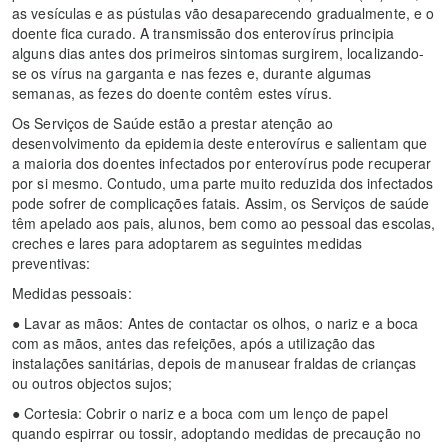
as vesículas e as pústulas vão desaparecendo gradualmente, e o
doente fica curado. A transmissão dos enterovírus principia
alguns dias antes dos primeiros sintomas surgirem, localizando-
se os vírus na garganta e nas fezes e, durante algumas
semanas, as fezes do doente contêm estes vírus.
Os Serviços de Saúde estão a prestar atenção ao
desenvolvimento da epidemia deste enterovírus e salientam que
a maioria dos doentes infectados por enterovírus pode recuperar
por si mesmo. Contudo, uma parte muito reduzida dos infectados
pode sofrer de complicações fatais. Assim, os Serviços de saúde
têm apelado aos pais, alunos, bem como ao pessoal das escolas,
creches e lares para adoptarem as seguintes medidas
preventivas:
Medidas pessoais:
● Lavar as mãos: Antes de contactar os olhos, o nariz e a boca
com as mãos, antes das refeições, após a utilização das
instalações sanitárias, depois de manusear fraldas de crianças
ou outros objectos sujos;
● Cortesia: Cobrir o nariz e a boca com um lenço de papel
quando espirrar ou tossir, adoptando medidas de precaução no