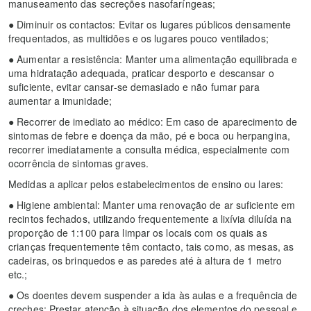
manuseamento das secreções nasofaríngeas;
● Diminuir os contactos: Evitar os lugares públicos densamente
frequentados, as multidões e os lugares pouco ventilados;
● Aumentar a resistência: Manter uma alimentação equilibrada e
uma hidratação adequada, praticar desporto e descansar o
suficiente, evitar cansar-se demasiado e não fumar para
aumentar a imunidade;
● Recorrer de imediato ao médico: Em caso de aparecimento de
sintomas de febre e doença da mão, pé e boca ou herpangina,
recorrer imediatamente a consulta médica, especialmente com
ocorrência de sintomas graves.
Medidas a aplicar pelos estabelecimentos de ensino ou lares:
● Higiene ambiental: Manter uma renovação de ar suficiente em
recintos fechados, utilizando frequentemente a lixívia diluída na
proporção de 1:100 para limpar os locais com os quais as
crianças frequentemente têm contacto, tais como, as mesas, as
cadeiras, os brinquedos e as paredes até à altura de 1 metro
etc.;
● Os doentes devem suspender a ida às aulas e a frequência de
creches: Prestar atenção à situação dos elementos do pessoal e