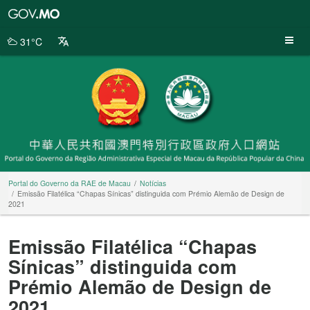
Portal
do
Governo
31°C
da
RAE
de
Macau
Portal do Governo da RAE de Macau
Notícias
Emissão Filatélica “Chapas Sínicas” distinguida com Prémio Alemão de Design de
2021
Emissão Filatélica “Chapas
Sínicas” distinguida com
Prémio Alemão de Design de
2021