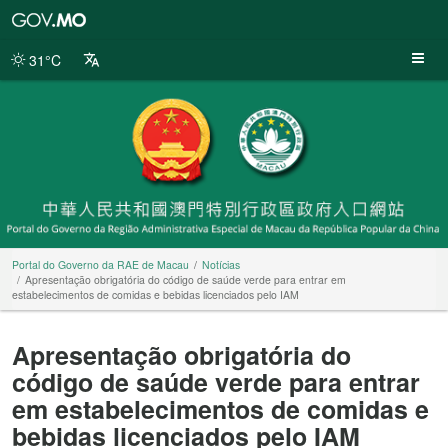
Portal
do
Governo
31°C
da
RAE
de
Macau
Portal do Governo da RAE de Macau
Notícias
Apresentação obrigatória do código de saúde verde para entrar em
estabelecimentos de comidas e bebidas licenciados pelo IAM
Apresentação obrigatória do
código de saúde verde para entrar
em estabelecimentos de comidas e
bebidas licenciados pelo IAM