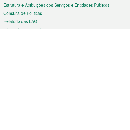
Estrutura e Atribuições dos Serviços e Entidades Públicos
Consulta de Políticas
Relatório das LAG
Promoções especiais
Sobre a RAEM
Tempo
Transporte
Feriados
Cultura e lazer
Informação de Macau
Ficheiro sobre Macau
Estatísticas
Anúncios