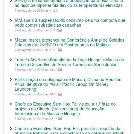
Serviços de saúde apelam à população para estar atenta
ao risco de hipertermia devido às temperaturas elevadas
7 de Agosto de 2026 às 11:20
IAM apela à suspensão do consumo de uma compota que
pode conter substâncias estranhas
7 de Agosto de 2026 às 11:12
Macau marca presença na Conferência Anual de Cidades
Criativas da UNESCO em Gastronomia na Malásia
7 de Agosto de 2026 às 11:00
Torneio Aberto de Badminton da Taça Hengqin-Macau de
Torneio Desportivo de Série e Torneio de Série Junior
7 de Agosto de 2026 às 10:22
Participação da delegação de Macau, China na Reunião
Anual de 2026 do “Asia / Pacific Group On Money
Laundering”
7 de Agosto de 2026 às 10:15
Chefe do Executivo Sam Hou Fai visitou a 1.ª fase do
projecto da Cidade (Universitária) de Educação
Internacional de Macau e Hengqin
6 de Agosto de 2026 às 22:43
Chefe do Executivo, Sam Hou Fai, preside a reunião do
grupo de trabalho para a construção do parque industrial