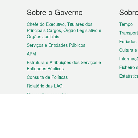
Menu
Sobre o Governo
Sobr
do
rodapé
Chefe do Executivo, Titulares dos
Tempo
Principais Cargos, Órgão Legislativo e
Transpor
Órgãos Judiciais
Feriados
Serviços e Entidades Públicos
Cultura e
APM
Informaç
Estrutura e Atribuições dos Serviços e
Ficheiro
Entidades Públicos
Estatístic
Consulta de Políticas
Relatório das LAG
Promoções especiais
Viagem
Negóc
Planear a sua viagem
Negócios
Descobrir Macau
Feiras d
Macau