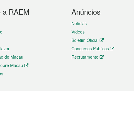
e a RAEM
Anúncios
Notícias
te
Vídeos
Boletim Oficial
 lazer
Concursos Públicos
ão de Macau
Recrutamento
 sobre Macau
as
ios e comércio
Directório
 e Investimento
Directório de Aplicações para T
o Comércio e Convenções em
Directório de Redes Sociais