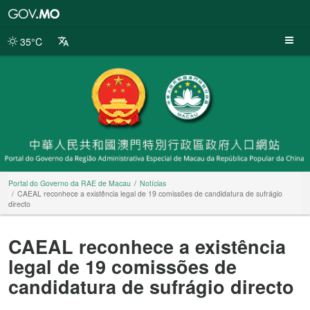
Portal
do
Governo
35°C
da
RAE
de
Macau
Portal do Governo da RAE de Macau
Notícias
CAEAL reconhece a existência legal de 19 comissões de candidatura de sufrágio
directo
CAEAL reconhece a existência
legal de 19 comissões de
candidatura de sufrágio directo