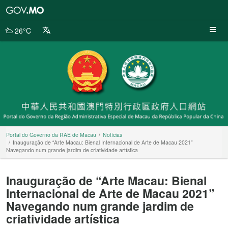
Portal
do
Governo
26°C
da
RAE
de
Macau
Portal do Governo da RAE de Macau
Notícias
Inauguração de “Arte Macau: Bienal Internacional de Arte de Macau 2021”
Navegando num grande jardim de criatividade artística
Inauguração de “Arte Macau: Bienal
Internacional de Arte de Macau 2021”
Navegando num grande jardim de
criatividade artística