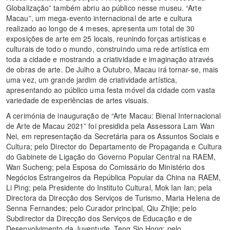
Globalização” também abriu ao público nesse museu. “Arte
Macau”, um mega-evento internacional de arte e cultura
realizado ao longo de 4 meses, apresenta um total de 30
exposições de arte em 25 locais, reunindo forças artísticas e
culturais de todo o mundo, construindo uma rede artística em
toda a cidade e mostrando a criatividade e imaginação através
de obras de arte. De Julho a Outubro, Macau irá tornar-se, mais
uma vez, um grande jardim de criatividade artística,
apresentando ao público uma festa móvel da cidade com vasta
variedade de experiências de artes visuais.
A cerimónia de inauguração de “Arte Macau: Bienal Internacional
de Arte de Macau 2021” foi presidida pela Assessora Lam Wan
Nei, em representação da Secretária para os Assuntos Sociais e
Cultura; pelo Director do Departamento de Propaganda e Cultura
do Gabinete de Ligação do Governo Popular Central na RAEM,
Wan Sucheng; pela Esposa do Comissário do Ministério dos
Negócios Estrangeiros da República Popular da China na RAEM,
Li Ping; pela Presidente do Instituto Cultural, Mok Ian Ian; pela
Directora da Direcção dos Serviços de Turismo, Maria Helena de
Senna Fernandes; pelo Curador principal, Qiu Zhijie; pelo
Subdirector da Direcção dos Serviços de Educação e de
Desenvolvimento da Juventude, Teng Sio Hong; pelo