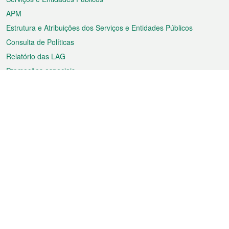
APM
Estrutura e Atribuições dos Serviços e Entidades Públicos
Consulta de Políticas
Relatório das LAG
Promoções especiais
Sobre a RAEM
Tempo
Transporte
Feriados
Cultura e lazer
Informação de Macau
Ficheiro sobre Macau
Estatísticas
Anúncios