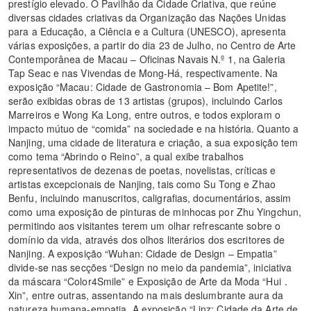
prestígio elevado. O Pavilhão da Cidade Criativa, que reúne
diversas cidades criativas da Organização das Nações Unidas
para a Educação, a Ciência e a Cultura (UNESCO), apresenta
várias exposições, a partir do dia 23 de Julho, no Centro de Arte
Contemporânea de Macau – Oficinas Navais N.º 1, na Galeria
Tap Seac e nas Vivendas de Mong-Há, respectivamente. Na
exposição “Macau: Cidade de Gastronomia – Bom Apetite!”,
serão exibidas obras de 13 artistas (grupos), incluindo Carlos
Marreiros e Wong Ka Long, entre outros, e todos exploram o
impacto mútuo de “comida” na sociedade e na história. Quanto a
Nanjing, uma cidade de literatura e criação, a sua exposição tem
como tema “Abrindo o Reino”, a qual exibe trabalhos
representativos de dezenas de poetas, novelistas, críticas e
artistas excepcionais de Nanjing, tais como Su Tong e Zhao
Benfu, incluindo manuscritos, caligrafias, documentários, assim
como uma exposição de pinturas de minhocas por Zhu Yingchun,
permitindo aos visitantes terem um olhar refrescante sobre o
domínio da vida, através dos olhos literários dos escritores de
Nanjing. A exposição “Wuhan: Cidade de Design – Empatia”
divide-se nas secções “Design no meio da pandemia”, iniciativa
da máscara “Color4Smile” e Exposição de Arte da Moda “Hui．
Xin”, entre outras, assentando na mais deslumbrante aura da
natureza humana-empatia. A exposição “Linz: Cidade da Arte de