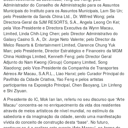
Administrador do Conselho de Administração para os Assuntos
Municipais do Instituto para os Assuntos Municipais, Lam Sio Un;
pelo Presidente da Sands China Ltd., Dr. Wilfred Wong; pela
Directora-Geral da SJM RESORTS, S.A., Angela Leong On Kei;
pela Vice-Presidente e Directora Executiva da Wynn Macau,
Limited, Linda Chih-Ling Chen; pelo Director Administrativo do
Galaxy Casino S. A., Dr. Jorge Neto Valente; pelo Director da
Melco Resorts & Entertainment Limited, Clarence Chung Yuk
Man; pelo Presidente, Director Estratégico e Financeiro da MGM
China Holdings Limited, Kenneth Feng; pelo Director Geral
Adjunto do Nam Kwong (Group) Company Limited, Song
Xiaodong; pelo Vice-Presidente da Companhia de Transportes
Aéreos Air Macau, S.A.R.L., Liao Hanxi; pelo Curador Principal do
Pavilhão da Cidade Criativa, Yao Feng e pelos artistas
participantes na Exposição Principal, Chen Baoyang, Lin Linfeng
e Shi Ziyuan.
A Presidente do IC, Mok Ian Ian, referiu no seu discurso que “Arte
Macau” concentra-se no enriquecimento da vida dos residentes
através de meios artísticos de nível mundial, no estímulo da
sabedoria e da imaginação da cidade, sendo uma manifestação
vívida do conceito de construção desta “base”. No futuro,
continuar-se-á a realizar este evento “Arte Macau”, na forma de