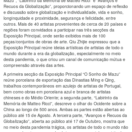
Mazu”, “Labirinto da Memória de Matteo Ricci” e “Avanços e
Recuos da Globalização”, proporcionando um espaço de reflexão
e discussão sobre globalização e individualidade, vida e sonho,
longinquidade e proximidade, segurança e felicidade, entre
outros. Mais de 40 artistas provenientes de cerca de 20 países e
regiões foram convidados a participar nas três secções da
Exposição Principal, onde serão exibidos mais de 100
peças/conjuntos de obras de arte. Qiu Zhijie expressou que a
Exposição Principal reúne ideias artísticas de artistas de todo o
mundo durante a era da globalização, especialmente no meio
desta pandemia, o que criou um canal de comunicação mútua e
compreensão através das artes.
A primeira secção da Exposição Principal “O Sonho de Mazu”
reúne porcelana de exportação das Dinastias Ming e Qing,
trabalhos contemporâneos em azulejo de artistas de Portugal,
bem como obras em porcelana azul e branca de artistas
chineses e do Médio Oriente; a segunda parte, “Labirinto da
Memória de Matteo Ricci”, descreve o olhar do Ocidente sobre a
China ao longo de 500 anos. Ambas as partes estão abertas ao
público até 15 de Agosto. A terceira parte, “Avanços e Recuos da
Globalização”, aberta ao público até 17 de Outubro, mostra que
no meio desta pandemia trágica, os artistas de todo o mundo não