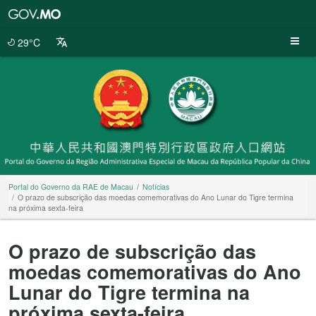
Portal
do
Governo
29°C
da
RAE
de
Macau
Portal do Governo da RAE de Macau
Notícias
O prazo de subscrição das moedas comemorativas do Ano Lunar do Tigre termina
na próxima sexta-feira
O prazo de subscrição das
moedas comemorativas do Ano
Lunar do Tigre termina na
próxima sexta-feira