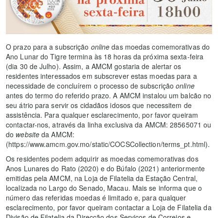
O prazo para a subscrição
online
das moedas comemorativas do
Ano Lunar do Tigre termina às 18 horas da próxima sexta-feira
(dia 30 de Julho). Assim, a AMCM gostaria de alertar os
residentes interessados em subscrever estas moedas para a
necessidade de concluírem o processo de subscrição
online
antes do termo do referido prazo. A AMCM instalou um balcão no
seu átrio para servir os cidadãos idosos que necessitem de
assistência. Para qualquer esclarecimento, por favor queiram
contactar-nos, através da linha exclusiva da AMCM: 28565071 ou
do
website
da AMCM:
(https://www.amcm.gov.mo/static/COCSCollection/terms_pt.html).
Os residentes podem adquirir as moedas comemorativas dos
Anos Lunares do Rato (2020) e do Búfalo (2021) anteriormente
emitidas pela AMCM, na Loja de Filatelia da Estação Central,
localizada no Largo do Senado, Macau. Mais se informa que o
número das referidas moedas é limitado e, para qualquer
esclarecimento, por favor queiram contactar a Loja de Filatelia da
Divisão de Filatelia da Direcção dos Serviços de Correios e