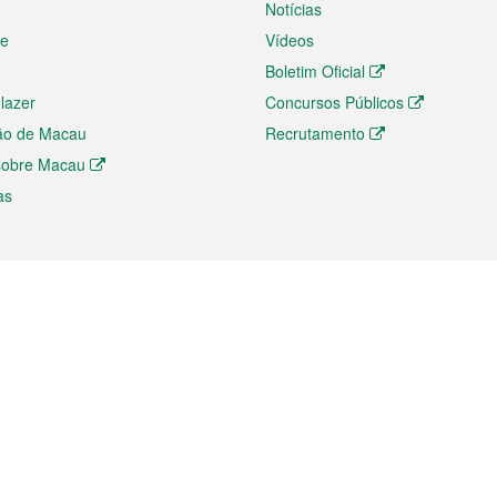
Notícias
te
Vídeos
Boletim Oficial
 lazer
Concursos Públicos
ão de Macau
Recrutamento
 sobre Macau
as
ios e comércio
Directório
 e Investimento
Directório de Aplicações para T
o Comércio e Convenções em
Directório de Redes Sociais
Directório de Websites Temático
dades de Negócios e Serviços
Directório RSS
s
Descarregamento de impressos