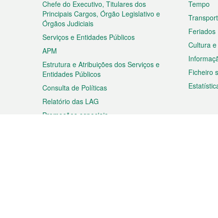
rodapé
Chefe do Executivo, Titulares dos
Tempo
Principais Cargos, Órgão Legislativo e
Transpor
Órgãos Judiciais
Feriados
Serviços e Entidades Públicos
Cultura e
APM
Informaç
Estrutura e Atribuições dos Serviços e
Ficheiro
Entidades Públicos
Estatístic
Consulta de Políticas
Relatório das LAG
Promoções especiais
Viagem
Negóc
Planear a sua viagem
Negócios
Descobrir Macau
Feiras d
Macau
Espectáculos e Entretenimento
Oportuni
Roteiro de Compras
das PME
Eventos e Festividades