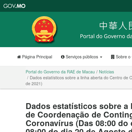
Portal
do
Governo
da
RAE
de
Macau
Página Principal
Serviços públicos
Sobre o
Portal do Governo da RAE de Macau
Notícias
Dados estatísticos sobre a linha aberta do Centro de
de 2021)
Dados estatísticos sobre a 
de Coordenação de Conting
Coronavírus (Das 08:00 do 
08:00 do dia 20 de Agosto 