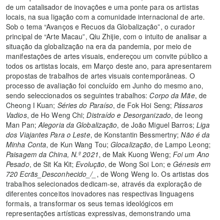
de um catalisador de inovações e uma ponte para os artistas
locais, na sua ligação com a comunidade internacional de arte.
Sob o tema “Avanços e Recuos da Globalização”, o curador
principal de “Arte Macau”, Qiu Zhijie, com o intuito de analisar a
situação da globalização na era da pandemia, por meio de
manifestações de artes visuais, endereçou um convite público a
todos os artistas locais, em Março deste ano, para apresentarem
propostas de trabalhos de artes visuais contemporâneas. O
processo de avaliação foi concluído em Junho do mesmo ano,
sendo seleccionados os seguintes trabalhos:
Corpo da Mãe
, de
Cheong I Kuan;
Séries do Paraíso
, de Fok Hoi Seng;
Pássaros
Vadios
, de Ho Weng Chi;
Distraído e Desorganizado
, de Ieong
Man Pan;
Alegoria da Globalização
, de João Miguel Barros;
Liga
dos Viajantes Para o Leste
, de Konstantin Bessmertny;
Não é da
Minha Conta
, de Kun Wang Tou;
Glocalização
, de Lampo Leong;
Paisagem da China, N.º 2021
, de Mak Kuong Weng;
Foi um Ano
Pesado
, de Sit Ka Kit;
Evolução
, de Wong Soi Lon; e
Génesis em
720 Ecrãs_Desconhecido_/_
, de Wong Weng Io. Os artistas dos
trabalhos selecionados dedicam-se, através da exploração de
diferentes conceitos inovadores nas respectivas linguagens
formais, a transformar os seus temas ideológicos em
representações artísticas expressivas, demonstrando uma