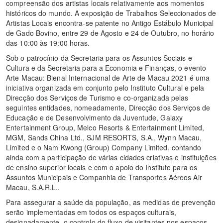
compreensão dos artistas locais relativamente aos momentos
históricos do mundo. A exposição de Trabalhos Seleccionados de
Artistas Locais encontra-se patente no Antigo Estábulo Municipal
de Gado Bovino, entre 29 de Agosto e 24 de Outubro, no horário
das 10:00 às 19:00 horas.
Sob o patrocínio da Secretaria para os Assuntos Sociais e
Cultura e da Secretaria para a Economia e Finanças, o evento
Arte Macau: Bienal Internacional de Arte de Macau 2021 é uma
iniciativa organizada em conjunto pelo Instituto Cultural e pela
Direcção dos Serviços de Turismo e co-organizada pelas
seguintes entidades, nomeadamente, Direcção dos Serviços de
Educação e de Desenvolvimento da Juventude, Galaxy
Entertainment Group, Melco Resorts & Entertainment Limited,
MGM, Sands China Ltd., SJM RESORTS, S.A., Wynn Macau,
Limited e o Nam Kwong (Group) Company Limited, contando
ainda com a participação de várias cidades criativas e instituições
de ensino superior locais e com o apoio do Instituto para os
Assuntos Municipais e Companhia de Transportes Aéreos Air
Macau, S.A.R.L..
Para assegurar a saúde da população, as medidas de prevenção
serão implementadas em todos os espaços culturais,
designadamente, o controlo do fluxo de visitantes nos espaços