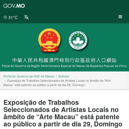
Portal
do
Governo
31°C
da
RAE
de
Macau
Portal do Governo da RAE de Macau
Notícias
Exposição de Trabalhos Seleccionados de Artistas Locais no âmbito de “Arte
Macau” está patente ao público a partir de dia 29, Domingo
Exposição de Trabalhos
Seleccionados de Artistas Locais no
âmbito de “Arte Macau” está patente
ao público a partir de dia 29, Domingo