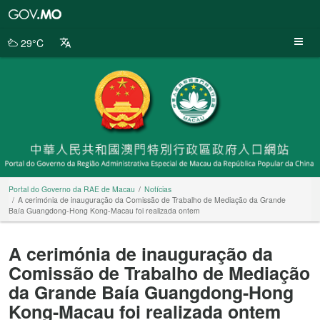
Portal
do
Governo
29°C
da
RAE
de
Macau
Portal do Governo da RAE de Macau
Notícias
A cerimónia de inauguração da Comissão de Trabalho de Mediação da Grande
Baía Guangdong-Hong Kong-Macau foi realizada ontem
A cerimónia de inauguração da
Comissão de Trabalho de Mediação
da Grande Baía Guangdong-Hong
Kong-Macau foi realizada ontem