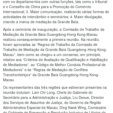
com os departamentos com outras funções, tais como o tribunal
e o Conselho da China para a Promoção do Comércio
Internacional; 3. Maior comunicação, realizando várias formas de
actividades de intercâmbio e seminários; 4. Maior divulgação,
criando a marca de mediação da Grande Baía.
Após a cerimónia de inauguração, a Comissão de Trabalho de
Mediação da Grande Baía Guangdong-Hong Kong-Macau
realizou consequentemente a primeira reunião. Na reunião,
foram aprovadas as “Regras de Trabalho da Comissão de
Trabalho de Mediação da Grande Baía Guangdong-Hong Kong-
Macau”, bem como se chegou a um consenso, em princípio,
relativo aos “Critérios de Avaliação de Qualificação e Habilitação
de Mediadores”, ao “Código de Melhor Conduta Profissional de
Mediadores” e às “Regras de Mediação de Conflitos
Transfronteiriços” da Grande Baía Guangdong-Hong Kong-
Macau.
Os representantes das três regiões que estiveram presentes na
reunião incluíam: Lam Chi Long, Chefe do Gabinete do
Secretário para a Administração e Justiça, Liu Dexue, Director
dos Serviços de Assuntos de Justiça, do Governo da Região
Administrativa Especial de Macau; Ding Kwok Wing, Comissário
do Gabinete de Prevenção e Resolução Inclusiva de Litígios da