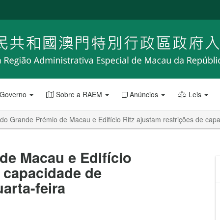
 Governo
Sobre a RAEM
Anúncios
Leis
o Grande Prémio de Macau e Edifício Ritz ajustam restrições de capaci
e Macau e Edifício
e capacidade de
uarta-feira