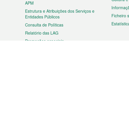
APM
Informaç
Estrutura e Atribuições dos Serviços e
Ficheiro
Entidades Públicos
Estatístic
Consulta de Políticas
Relatório das LAG
Promoções especiais
Viagem
Negóc
Planear a sua viagem
Negócios
Descobrir Macau
Feiras d
Macau
Espectáculos e Entretenimento
Oportuni
Roteiro de Compras
das PME
Eventos e Festividades
Informaç
Proprieda