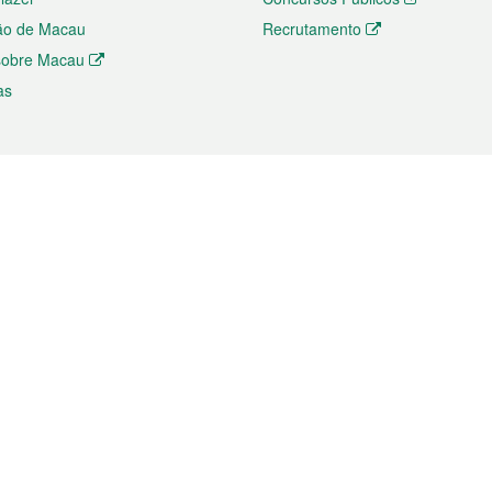
ão de Macau
Recrutamento
 sobre Macau
as
ios e comércio
Directório
 e Investimento
Directório de Aplicações para T
o Comércio e Convenções em
Directório de Redes Sociais
Directório de Websites Temático
dades de Negócios e Serviços
Directório RSS
s
Descarregamento de impressos
ão dos Mercados
de Intelectual