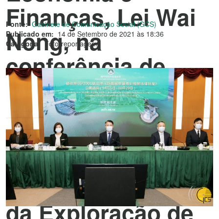
Finanças, Lei Wai
Fonte:
Gabinete de Comunicação Social (GCS)
Nong, na
Publicado em:
14 de Setembro de 2021 às 18:36
Categoria:
Fotorreportagem
conferência de
imprensa relativa à
consulta pública
sobre a revisão à
Lei n.º 16/2001
«Regime Jurídico
da Exploração de