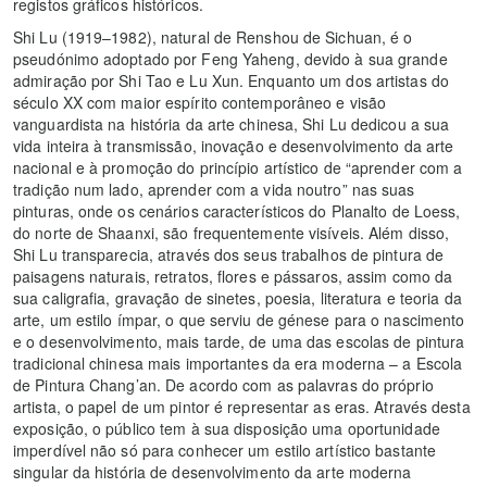
registos gráficos históricos.
Shi Lu (1919–1982), natural de Renshou de Sichuan, é o
pseudónimo adoptado por Feng Yaheng, devido à sua grande
admiração por Shi Tao e Lu Xun. Enquanto um dos artistas do
século XX com maior espírito contemporâneo e visão
vanguardista na história da arte chinesa, Shi Lu dedicou a sua
vida inteira à transmissão, inovação e desenvolvimento da arte
nacional e à promoção do princípio artístico de “aprender com a
tradição num lado, aprender com a vida noutro” nas suas
pinturas, onde os cenários característicos do Planalto de Loess,
do norte de Shaanxi, são frequentemente visíveis. Além disso,
Shi Lu transparecia, através dos seus trabalhos de pintura de
paisagens naturais, retratos, flores e pássaros, assim como da
sua caligrafia, gravação de sinetes, poesia, literatura e teoria da
arte, um estilo ímpar, o que serviu de génese para o nascimento
e o desenvolvimento, mais tarde, de uma das escolas de pintura
tradicional chinesa mais importantes da era moderna – a Escola
de Pintura Chang’an. De acordo com as palavras do próprio
artista, o papel de um pintor é representar as eras. Através desta
exposição, o público tem à sua disposição uma oportunidade
imperdível não só para conhecer um estilo artístico bastante
singular da história de desenvolvimento da arte moderna