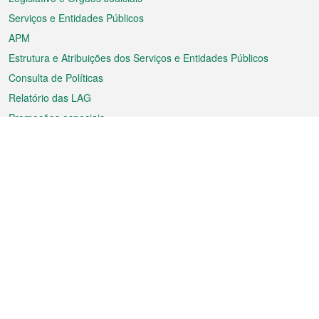
Serviços e Entidades Públicos
APM
Estrutura e Atribuições dos Serviços e Entidades Públicos
Consulta de Políticas
Relatório das LAG
Promoções especiais
Sobre a RAEM
Tempo
Transporte
Feriados
Cultura e lazer
Informação de Macau
Ficheiro sobre Macau
Estatísticas