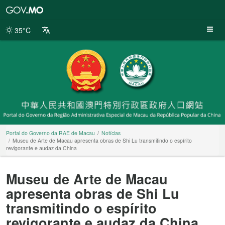
Portal
do
Governo
35°C
da
RAE
de
Macau
Portal do Governo da RAE de Macau
Notícias
Museu de Arte de Macau apresenta obras de Shi Lu transmitindo o espírito
revigorante e audaz da China
Museu de Arte de Macau
apresenta obras de Shi Lu
transmitindo o espírito
revigorante e audaz da China