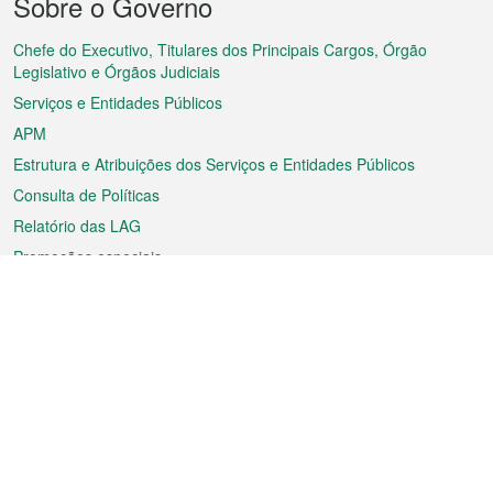
Sobre o Governo
do
rodapé
Chefe do Executivo, Titulares dos Principais Cargos, Órgão
Legislativo e Órgãos Judiciais
Serviços e Entidades Públicos
APM
Estrutura e Atribuições dos Serviços e Entidades Públicos
Consulta de Políticas
Relatório das LAG
Promoções especiais
Sobre a RAEM
Tempo
Transporte
Feriados
Cultura e lazer
Informação de Macau