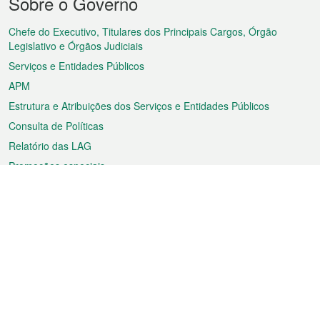
Sobre o Governo
do
rodapé
Chefe do Executivo, Titulares dos Principais Cargos, Órgão
Legislativo e Órgãos Judiciais
Serviços e Entidades Públicos
APM
Estrutura e Atribuições dos Serviços e Entidades Públicos
Consulta de Políticas
Relatório das LAG
Promoções especiais
Sobre a RAEM
Tempo
Transporte
Feriados
Cultura e lazer
Informação de Macau