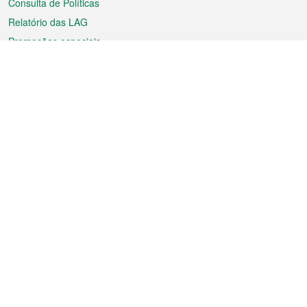
Consulta de Políticas
Relatório das LAG
Promoções especiais
Sobre a RAEM
Tempo
Transporte
Feriados
Cultura e lazer
Informação de Macau
Ficheiro sobre Macau
Estatísticas
Anúncios
Notícias
Vídeos