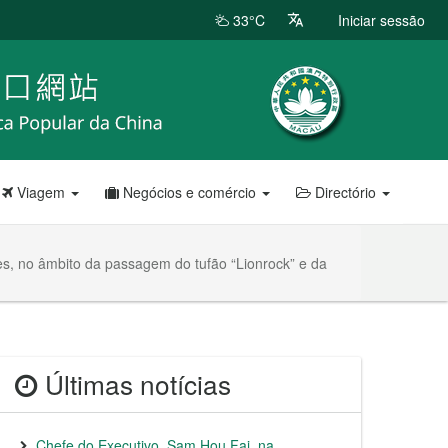
33°C
Iniciar sessão
Viagem
Negócios e comércio
Directório
ões, no âmbito da passagem do tufão “Lionrock” e da
Últimas notícias
Chefe do Executivo, Sam Hou Fai, na