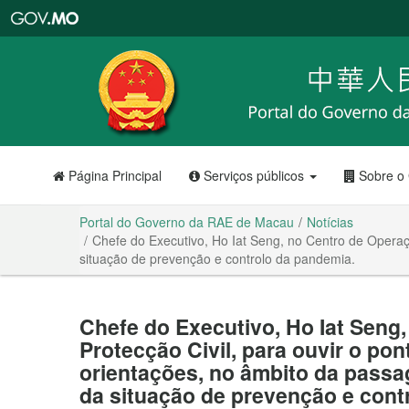
Portal
do
Governo
da
RAE
de
Macau
Página Principal
Serviços públicos
Sobre o
Portal do Governo da RAE de Macau
Notícias
Chefe do Executivo, Ho Iat Seng, no Centro de Operaçõ
situação de prevenção e controlo da pandemia.
Chefe do Executivo, Ho Iat Seng
Protecção Civil, para ouvir o pon
orientações, no âmbito da passa
da situação de prevenção e cont