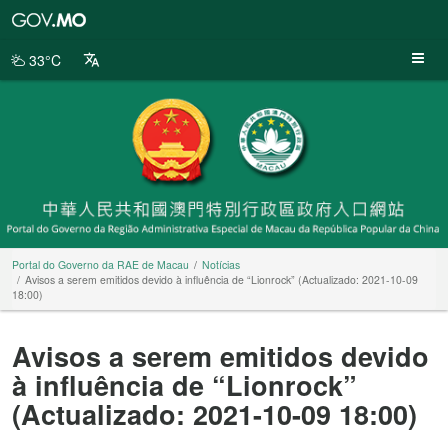
Portal
do
Governo
33°C
da
RAE
de
Macau
Portal do Governo da RAE de Macau
Notícias
Avisos a serem emitidos devido à influência de “Lionrock” (Actualizado: 2021-10-09
18:00)
Avisos a serem emitidos devido
à influência de “Lionrock”
(Actualizado: 2021-10-09 18:00)