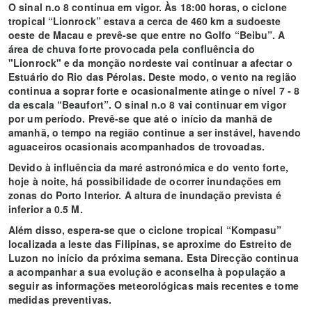
O sinal n.o 8 continua em vigor. Às 18:00 horas, o ciclone
tropical “Lionrock” estava a cerca de 460 km a sudoeste
oeste de Macau e prevê-se que entre no Golfo “Beibu”. A
área de chuva forte provocada pela confluência do
"Lionrock" e da monção nordeste vai continuar a afectar o
Estuário do Rio das Pérolas. Deste modo, o vento na região
continua a soprar forte e ocasionalmente atinge o nível 7 - 8
da escala “Beaufort”. O sinal n.o 8 vai continuar em vigor
por um período. Prevê-se que até o início da manhã de
amanhã, o tempo na região continue a ser instável, havendo
aguaceiros ocasionais acompanhados de trovoadas.
Devido à influência da maré astronómica e do vento forte,
hoje à noite, há possibilidade de ocorrer inundações em
zonas do Porto Interior. A altura de inundação prevista é
inferior a 0.5 M.
Além disso, espera-se que o ciclone tropical “Kompasu”
localizada a leste das Filipinas, se aproxime do Estreito de
Luzon no início da próxima semana. Esta Direcção continua
a acompanhar a sua evolução e aconselha à população a
seguir as informações meteorológicas mais recentes e tome
medidas preventivas.