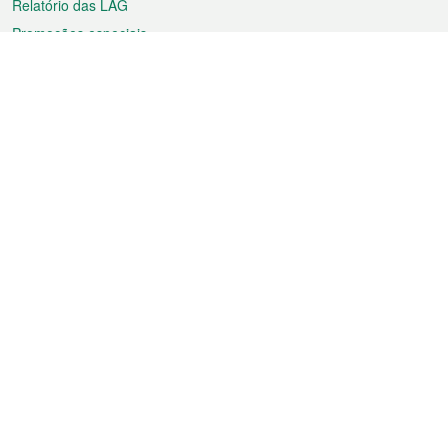
Relatório das LAG
Promoções especiais
Sobre a RAEM
Tempo
Transporte
Feriados
Cultura e lazer
Informação de Macau
Ficheiro sobre Macau
Estatísticas
Anúncios
Notícias
Vídeos
Boletim Oficial