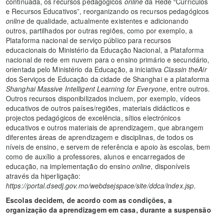
continuada, os recursos pedagógicos
online
da Rede “Currículos
e Recursos Educativos”, reorganizando os recursos pedagógicos
online
de qualidade, actualmente existentes e adicionando
outros, partilhados por outras regiões, como por exemplo, a
Plataforma nacional de serviço público para recursos
educacionais do Ministério da Educação Nacional, a Plataforma
nacional de rede em nuvem para o ensino primário e secundário,
orientada pelo Ministério da Educação, a iniciativa
Classin theAir
dos Serviços de Educação da cidade de Shanghai e a plataforma
Shanghai Massive Intelligent Learning for Everyone
, entre outros.
Outros recursos disponibilizados incluem, por exemplo, vídeos
educativos de outros países/regiões, materiais didácticos e
projectos pedagógicos de excelência, sítios electrónicos
educativos e outros materiais de aprendizagem, que abrangem
diferentes áreas de aprendizagem e disciplinas, de todos os
níveis de ensino, e servem de referência e apoio às escolas, bem
como de auxílio a professores, alunos e encarregados de
educação, na implementação do ensino
online
, disponíveis
através da hiperligação:
https://portal.dsedj.gov.mo/webdsejspace/site/ddca/index.jsp
.
Escolas decidem, de acordo com as condições, a
organização da aprendizagem em casa, durante a suspensão