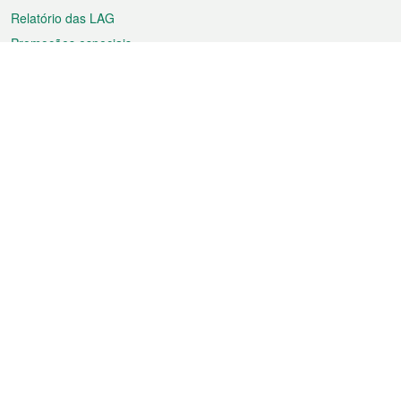
Relatório das LAG
Promoções especiais
Sobre a RAEM
Tempo
Transporte
Feriados
Cultura e lazer
Informação de Macau
Ficheiro sobre Macau
Estatísticas
Anúncios
Notícias
Vídeos