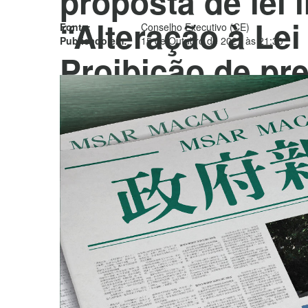
proposta de lei i
“Alteração à Lei
Fonte:
Conselho Executivo (CE)
Publicado em:
15 de Outubro de 2021 às 21:30
Proibição de pre
de alojamento”