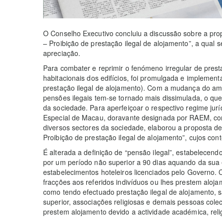
O Conselho Executivo concluiu a discussão sobre a propos
– Proibição de prestação ilegal de alojamento”, a qual 
apreciação.
Para combater e reprimir o fenómeno irregular de prest
habitacionais dos edifícios, foi promulgada e implement
prestação ilegal de alojamento). Com a mudança do amb
pensões ilegais tem-se tornado mais dissimulada, o qu
da sociedade. Para aperfeiçoar o respectivo regime jur
Especial de Macau, doravante designada por RAEM, com
diversos sectores da sociedade, elaborou a proposta de l
Proibição de prestação ilegal de alojamento”, cujos con
É alterada a definição de “pensão ilegal”, estabelecend
por um período não superior a 90 dias aquando da su
estabelecimentos hoteleiros licenciados pelo Governo. 
fracções aos referidos indivíduos ou lhes prestem aloja
como tendo efectuado prestação ilegal de alojamento, sa
superior, associações religiosas e demais pessoas colect
prestem alojamento devido a actividade académica, relig