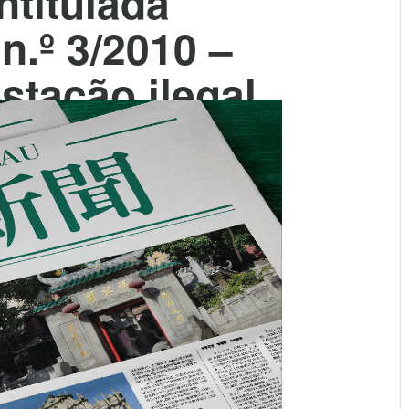
ntitulada
 n.º 3/2010 –
stação ilegal