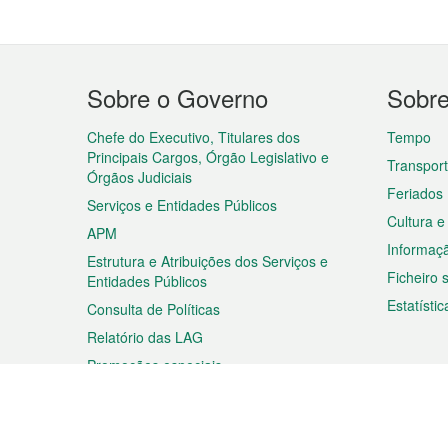
Menu
Sobre o Governo
Sobr
do
rodapé
Chefe do Executivo, Titulares dos
Tempo
Principais Cargos, Órgão Legislativo e
Transpor
Órgãos Judiciais
Feriados
Serviços e Entidades Públicos
Cultura e
APM
Informaç
Estrutura e Atribuições dos Serviços e
Ficheiro
Entidades Públicos
Estatístic
Consulta de Políticas
Relatório das LAG
Promoções especiais
Viagem
Negóc