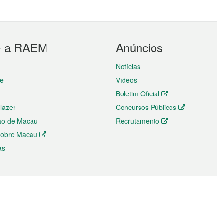
e a RAEM
Anúncios
Notícias
te
Vídeos
Boletim Oficial
 lazer
Concursos Públicos
ão de Macau
Recrutamento
 sobre Macau
as
ios e comércio
Directório