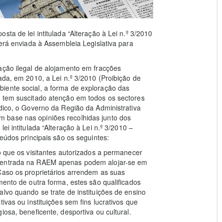
ta de lei intitulada “Alteração à Lei n.º 3/2010
será enviada à Assembleia Legislativa para
ação ilegal de alojamento em fracções
ada, em 2010, a Lei n.º 3/2010 (Proibição de
iente social, a forma de exploração das
e tem suscitado atenção em todos os sectores
ídico, o Governo da Região da Administrativa
 base nas opiniões recolhidas junto dos
ei intitulada “Alteração à Lei n.º 3/2010 –
teúdos principais são os seguintes:
o que os visitantes autorizados a permanecer
a entrada na RAEM apenas podem alojar-se em
Caso os proprietários arrendem as suas
mento de outra forma, estes são qualificados
lvo quando se trate de instituições de ensino
ivas ou instituições sem fins lucrativos que
iosa, beneficente, desportiva ou cultural.