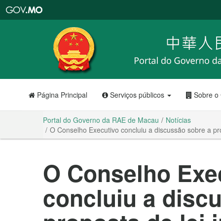
Portal
do
Governo
da
RAE
de
Macau
Página Principal
Serviços públicos
Sobre o
Portal do Governo da RAE de Macau
Notícias
O Conselho Executivo concluiu a discussão sobre a prop
O Conselho Exe
concluiu a disc