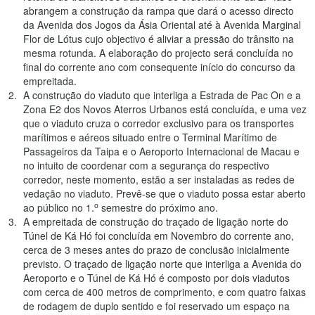
abrangem a construção da rampa que dará o acesso directo
da Avenida dos Jogos da Ásia Oriental até à Avenida Marginal
Flor de Lótus cujo objectivo é aliviar a pressão do trânsito na
mesma rotunda. A elaboração do projecto será concluída no
final do corrente ano com consequente início do concurso da
empreitada.
A construção do viaduto que interliga a Estrada de Pac On e a
Zona E2 dos Novos Aterros Urbanos está concluída, e uma vez
que o viaduto cruza o corredor exclusivo para os transportes
marítimos e aéreos situado entre o Terminal Marítimo de
Passageiros da Taipa e o Aeroporto Internacional de Macau e
no intuito de coordenar com a segurança do respectivo
corredor, neste momento, estão a ser instaladas as redes de
vedação no viaduto. Prevê-se que o viaduto possa estar aberto
o
ao público no 1.
semestre do próximo ano.
A empreitada de construção do traçado de ligação norte do
Túnel de Ká Hó foi concluída em Novembro do corrente ano,
cerca de 3 meses antes do prazo de conclusão inicialmente
previsto. O traçado de ligação norte que interliga a Avenida do
Aeroporto e o Túnel de Ká Hó é composto por dois viadutos
com cerca de 400 metros de comprimento, e com quatro faixas
de rodagem de duplo sentido e foi reservado um espaço na