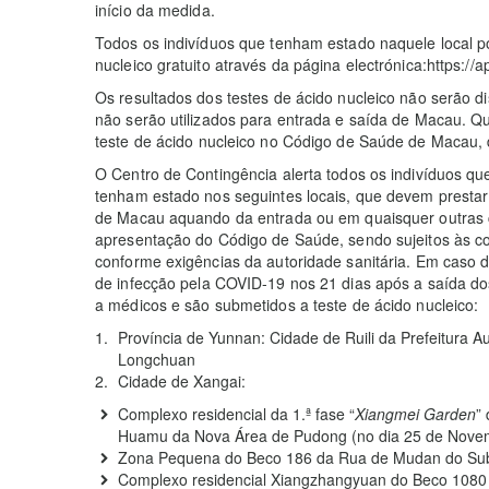
início da medida.
Todos os indivíduos que tenham estado naquele local p
nucleico gratuito através da página electrónica:https:
Os resultados dos testes de ácido nucleico não serão 
não serão utilizados para entrada e saída de Macau. Q
teste de ácido nucleico no Código de Saúde de Macau, 
O Centro de Contingência alerta todos os indivíduos q
tenham estado nos seguintes locais, que devem presta
de Macau aquando da entrada ou em quaisquer outras c
apresentação do Código de Saúde, sendo sujeitos às c
conforme exigências da autoridade sanitária. Em caso 
de infecção pela COVID-19 nos 21 dias após a saída dos
a médicos e são submetidos a teste de ácido nucleico:
Província de Yunnan: Cidade de Ruili da Prefeitura
Longchuan
Cidade de Xangai:
Complexo residencial da 1.ª fase “
Xiangmei Garden
”
Huamu da Nova Área de Pudong (no dia 25 de Novem
Zona Pequena do Beco 186 da Rua de Mudan do Sub
Complexo residencial Xiangzhangyuan do Beco 1080 