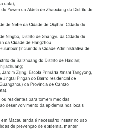
a data);
a de Yewen da Aldeia de Zhaoxiang do Distrito de
ade de Nehe da Cidade de Qiqihar; Cidade de
 de Ningbo, Distrito de Shangyu da Cidade de
shan da Cidade de Hangzhou
ulunbuir (incluíndo a Cidade Administrativa de
trito de Balizhuang do Distrito de Haidian;
Shijiazhuang;
 Jardim Zijing, Escola Primária Xinshi Tangyong,
 Jingtai Pingan do Bairro residencial de
(Guangzhou) da Província de Cantão
ta).
s os residentes para tomem medidas
o ao desenvolvimento da epidemia nos locais
 em Macau ainda é necessário insistir no uso
didas de prevenção de epidemia, manter