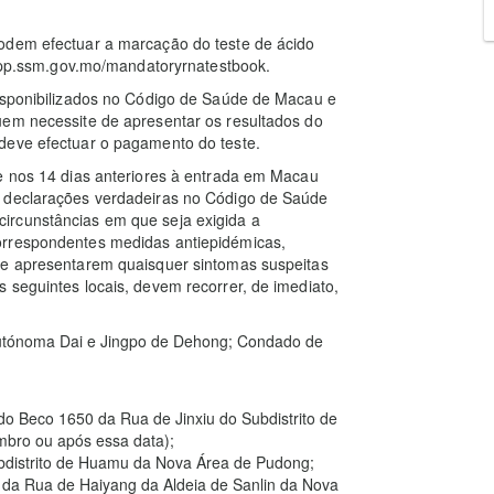
odem efectuar a marcação do teste de ácido
//app.ssm.gov.mo/mandatoryrnatestbook.
disponibilizados no Código de Saúde de Macau e
uem necessite de apresentar os resultados do
deve efectuar o pagamento do teste.
ue nos 14 dias anteriores à entrada em Macau
r declarações verdadeiras no Código de Saúde
ircunstâncias em que seja exigida a
orrespondentes medidas antiepidémicas,
de apresentarem quaisquer sintomas suspeitas
 seguintes locais, devem recorrer, de imediato,
 Autónoma Dai e Jingpo de Dehong; Condado de
 do Beco 1650 da Rua de Jinxiu do Subdistrito de
bro ou após essa data);
distrito de Huamu da Nova Área de Pudong;
da Rua de Haiyang da Aldeia de Sanlin da Nova