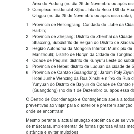
Área de Pudong (no dia 25 de Novembro ou após ess
Complexo residencial Xijiao Jinlu do Beco 189 da Ru
Qingpu (no dia 25 de Novembro ou após essa data);
Província de Heilongjiang: Condado de Liuhe da Cid
Harbin;
Província de Zhejiang: Distrito de Zhenhai da Cidade
Shaoxing, Subdistrito de Beigan do Distrito de Xiao
Região Autónoma da Mongólia Interior: Município de H
Manzhouli); Distrito de Horqin da Cidade de Tongliao;
Cidade de Pequim: distrito de Kunyufu Leste do subdis
Província de Hebei: distrito de Luquan da cidade de 
Província de Cantão (Guangdong): Jardim Poly Ziyun,
o
Hotel Junhe Wenxing da Rua Xinshi e n.
95 da Rua de
Yunyuan do Distrito de Baiyun da Cidade de Cantão 
(Guangdong) (no dia 1 de Dezembro ou após essa da
O Centro de Coordenação e Contingência apela a todo
preventivas ao viajar para o exterior e prestem atençã
onde se encontram.
Mesmo perante a actual situação epidémica que se vive
de máscaras, implementar de forma rigorosa várias me
distância e evitar multidões.