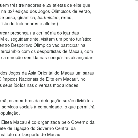
em três treinadores e 29 atletas de elite que
na 32ª edição dos Jogos Olímpicos de Verão,
e peso, ginástica,
badminton
, remo,
ista de treinadores e atletas).
rcar presença na cerimónia do içar das
 e, seguidamente, visitam um ponto turístico
ntro Desportivo Olímpico vão participar na
intercâmbio com os desportistas de Macau, com
mo a emoção sentida nas conquistas alcançadas
a dos Jogos da Ásia Oriental de Macau um sarau
 Olímpicos Nacionais de Elite em Macau”, no
os seus ídolos nas diversas modalidades
anhã, os membros da delegação serão divididos
 serviços sociais à comunidade, o que permitirá
 população.
e Elitea Macau é co-organizada pelo Governo da
ete de Ligação do Governo Central da
nstituto do Desporto de Macau.