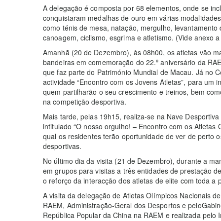
A delegação é composta por 68 elementos, onde se inclu
conquistaram medalhas de ouro em várias modalidades 
como ténis de mesa, natação, mergulho, levantamento d
canoagem, ciclismo, esgrima e atletismo. (Vide anexo a l
Amanhã (20 de Dezembro), às 08h00, os atletas vão ma
bandeiras em comemoração do 22.º aniversário da RAEM
que faz parte do Património Mundial de Macau. Já no Ce
actividade “Encontro com os Jovens Atletas”, para um 
quem partilharão o seu crescimento e treinos, bem co
na competição desportiva.
Mais tarde, pelas 19h15, realiza-se na Nave Desportiv
intitulado “O nosso orgulho! – Encontro com os Atletas
qual os residentes terão oportunidade de ver de perto 
desportivas.
No último dia da visita (21 de Dezembro), durante a m
em grupos para visitas a três entidades de prestação de
o reforço da interacção dos atletas de elite com toda a
A visita da delegação de Atletas Olímpicos Nacionais d
RAEM, Administração-Geral dos Desportos e peloGabin
República Popular da China na RAEM e realizada pelo I