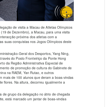
elegação de visita a Macau de Atletas Olímpicos
 (19 de Dezembro), a Macau, para uma visita
 interacção próxima dos atletas com a
as suas conquistas nos Jogos Olímpicos deste
dministração-Geral dos Desportos, Yang Ning,
através do Posto Fronteiriço da Ponte Hong
rto da Região Administrativa Especial de
ento de promoção de cultura do Gabinete de
hina na RAEM, Yan Rutao, e outros
om mais de 100 alunos que deram a boas-vindas
de flores. Na altura, decorreu igualmente a
ia de grupo da delegação no átrio de chegada
oite, está marcado um jantar de boas-vindas