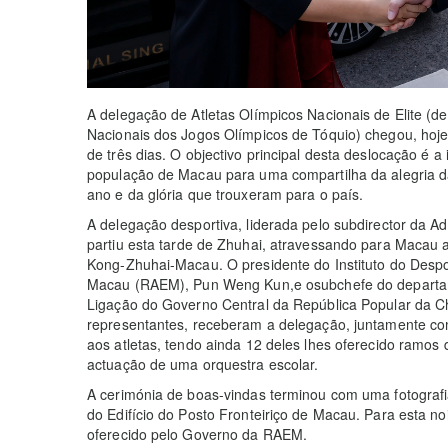
A delegação de Atletas Olímpicos Nacionais de Elite (d
Nacionais dos Jogos Olímpicos de Tóquio) chegou, hoje
de três dias. O objectivo principal desta deslocação é a
população de Macau para uma compartilha da alegria d
ano e da glória que trouxeram para o país.
A delegação desportiva, liderada pelo subdirector da A
partiu esta tarde de Zhuhai, atravessando para Macau 
Kong-Zhuhai-Macau. O presidente do Instituto do Despo
Macau (RAEM), Pun Weng Kun,e osubchefe do departam
Ligação do Governo Central da República Popular da C
representantes, receberam a delegação, juntamente c
aos atletas, tendo ainda 12 deles lhes oferecido ramos 
actuação de uma orquestra escolar.
A cerimónia de boas-vindas terminou com uma fotograf
do Edifício do Posto Fronteiriço de Macau. Para esta n
oferecido pelo Governo da RAEM.