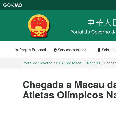
Portal
do
Governo
da
RAE
de
Macau
Página Principal
Serviços públicos
Sobre o
Portal do Governo da RAE de Macau
Notícias
Chegad
Chegada a Macau da
Atletas Olímpicos Na