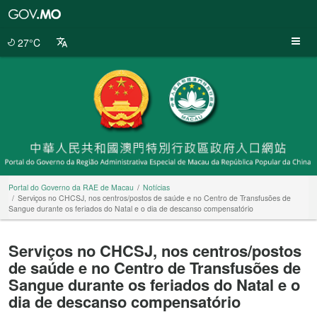
Portal
do
Governo
27°C
da
RAE
de
Macau
Portal do Governo da RAE de Macau
Notícias
Serviços no CHCSJ, nos centros/postos de saúde e no Centro de Transfusões de
Sangue durante os feriados do Natal e o dia de descanso compensatório
Serviços no CHCSJ, nos centros/postos
de saúde e no Centro de Transfusões de
Sangue durante os feriados do Natal e o
dia de descanso compensatório