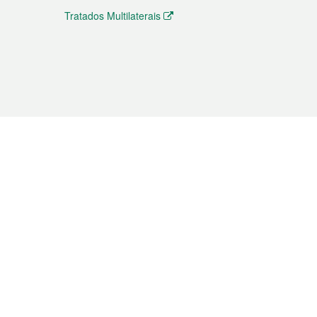
Tratados Multilaterais
elemóvel
s