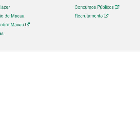
 lazer
Concursos Públicos
ão de Macau
Recrutamento
 sobre Macau
as
ios e comércio
Directório
 e Investimento
Directório de Aplicações para T
o Comércio e Convenções em
Directório de Redes Sociais
Directório de Websites Temático
dades de Negócios e Serviços
Directório RSS
s
Descarregamento de impressos
ão dos Mercados
de Intelectual