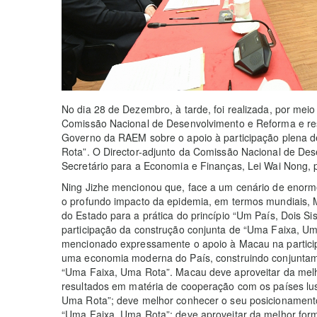
No dia 28 de Dezembro, à tarde, foi realizada, por meio
Comissão Nacional de Desenvolvimento e Reforma e re
Governo da RAEM sobre o apoio à participação plena 
Rota”. O Director-adjunto da Comissão Nacional de Des
Secretário para a Economia e Finanças, Lei Wai Nong, p
Ning Jizhe mencionou que, face a um cenário de enor
o profundo impacto da epidemia, em termos mundiais, 
do Estado para a prática do princípio “Um País, Dois S
participação da construção conjunta de “Uma Faixa, Um
mencionado expressamente o apoio à Macau na particip
uma economia moderna do País, construindo conjuntamen
“Uma Faixa, Uma Rota”. Macau deve aproveitar da melh
resultados em matéria de cooperação com os países lu
Uma Rota”; deve melhor conhecer o seu posicionamento
“Uma Faixa, Uma Rota”; deve aproveitar da melhor form