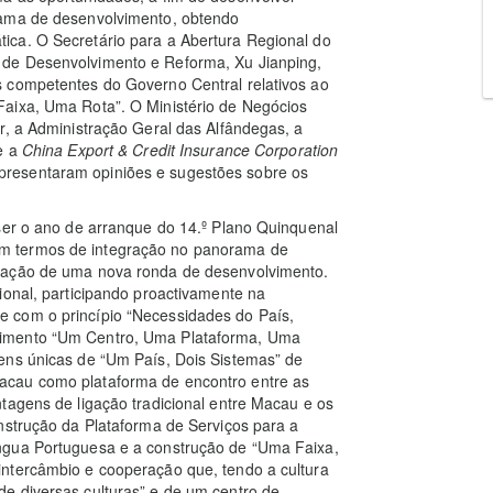
rama de desenvolvimento, obtendo
ica. O Secretário para a Abertura Regional do
 de Desenvolvimento e Reforma, Xu Jianping,
 competentes do Governo Central relativos ao
Faixa, Uma Rota”. O Ministério de Negócios
r, a Administração Geral das Alfândegas, a
e a
China Export & Credit Insurance Corporation
resentaram opiniões e sugestões sobre os
ser o ano de arranque do 14.º Plano Quinquenal
m termos de integração no panorama de
zação de uma nova ronda de desenvolvimento.
ional, participando proactivamente na
 com o princípio “Necessidades do País,
vimento “Um Centro, Uma Plataforma, Uma
ens únicas de “Um País, Dois Sistemas” de
acau como plataforma de encontro entre as
tagens de ligação tradicional entre Macau e os
nstrução da Plataforma de Serviços para a
ngua Portuguesa e a construção de “Uma Faixa,
ntercâmbio e cooperação que, tendo a cultura
e diversas culturas” e de um centro de