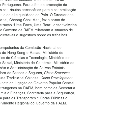
gua Portuguesa. Para além da promoção da
contributos necessários para a concretização
ento de alta qualidade do País. O Director dos
ional, Cheong Chok Man, fez o ponto de
nstrução “Uma Faixa, Uma Rota”, desenvolvidos
 do Governo da RAEM relataram a situação de
ectativas e sugestões sobre os trabalhos
 competentes da Comissão Nacional de
s de Hong Kong e Macau, Ministério de
ios de Ciências e Tecnologia, Ministério de
Social, Ministério de Comércio, Ministério de
ão e Administração de Activos Estatais,
dora de Bancos e Seguros,
China Securities
cina Tradicional Chinesa,
China Development
binete de Ligação do Governo Popular Central
strangeiros na RAEM, bem como da Secretaria
omia e Finanças, Secretaria para a Segurança,
ia para os Transportes e Obras Públicas e
volvimento Regional do Governo da RAEM.