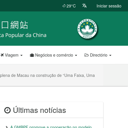
29°C
Iniciar sessão
Viagem
Negócios e comércio
Directório
o plena de Macau na construção de “Uma Faixa, Uma
Últimas notícias
A GMBPF promove a cooperação no modelo