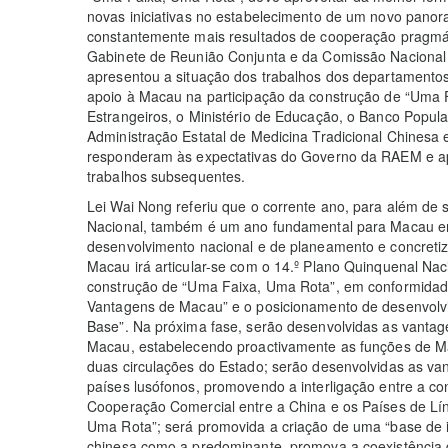
novas iniciativas no estabelecimento de um novo pano
constantemente mais resultados de cooperação pragmát
Gabinete de Reunião Conjunta e da Comissão Nacional
apresentou a situação dos trabalhos dos departamentos
apoio à Macau na participação da construção de “Uma 
Estrangeiros, o Ministério de Educação, o Banco Popula
Administração Estatal de Medicina Tradicional Chinesa 
responderam às expectativas do Governo da RAEM e ap
trabalhos subsequentes.
Lei Wai Nong referiu que o corrente ano, para além de 
Nacional, também é um ano fundamental para Macau e
desenvolvimento nacional e de planeamento e concreti
Macau irá articular-se com o 14.º Plano Quinquenal Nac
construção de “Uma Faixa, Uma Rota”, em conformidade
Vantagens de Macau” e o posicionamento de desenvol
Base”. Na próxima fase, serão desenvolvidas as vantag
Macau, estabelecendo proactivamente as funções de M
duas circulações do Estado; serão desenvolvidas as van
países lusófonos, promovendo a interligação entre a co
Cooperação Comercial entre a China e os Países de Lí
Uma Rota”; será promovida a criação de uma “base de i
chinesa como a predominante, promova a coexistência d