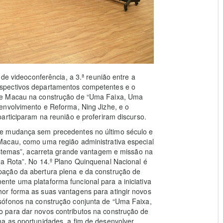
 de videoconferência, a 3.ª reunião entre a
spectivos departamentos competentes e o
de Macau na construção de “Uma Faixa, Uma
envolvimento e Reforma, Ning Jizhe, e o
articiparam na reunião e proferiram discurso.
me mudança sem precedentes no último século e
Macau, como uma região administrativa especial
istemas”, acarreta grande vantagem e missão na
a Rota”. No 14.º Plano Quinquenal Nacional é
ação da abertura plena e da construção de
te uma plataforma funcional para a iniciativa
or forma as suas vantagens para atingir novos
sófonos na construção conjunta de “Uma Faixa,
 para dar novos contributos na construção de
a as oportunidades, a fim de desenvolver