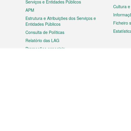
Serviços e Entidades Públicos
Cultura e
APM
Informaç
Estrutura e Atribuições dos Serviços e
Ficheiro
Entidades Públicos
Estatístic
Consulta de Políticas
Relatório das LAG
Promoções especiais
Viagem
Negóc
Planear a sua viagem
Negócios
Descobrir Macau
Feiras d
Macau
Espectáculos e Entretenimento
Oportuni
Roteiro de Compras
das PME
Eventos e Festividades
Informaç
Proprieda