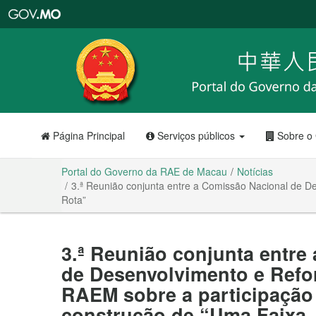
Portal
do
Governo
da
RAE
de
Macau
Página Principal
Serviços públicos
Sobre o
Portal do Governo da RAE de Macau
Notícias
3.ª Reunião conjunta entre a Comissão Nacional de 
Rota”
3.ª Reunião conjunta entre
de Desenvolvimento e Refo
RAEM sobre a participação
construção de “Uma Faixa,