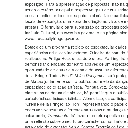
exposição. Para a apresentação de propostas, não há qu
sendo o critério principal o respectivo grau de criativida
possa manifestar todo o seu potencial criativo e partici
locais de exposição, uma zona de criação ao vivo, de 
artistas. O formulário para submissão de propostas pod
Instituto Cultural, em www.icm.gov.mo, e na página elec
www.macaucityfringe.gov.mo.
Dotado de um programa repleto de espectacularidades, a
experiências artísticas inovadoras. O teatro de som d
realizado na Antiga Residência do General Ye Ting, irá 
demonstrar o encanto do teatro através de um espectácu
oportunidade de entrar em cena e de assumir diferente
de la Fringe: Todos Fest!”,
Veias Dançantes
será protag
de Macau juntamente com o público por meio da dança, 
capacidade de criação artística. Por sua vez,
Corpo-espe
elementos de dança simbiótica, irá permitir que o públ
características físicas distintas. Além disso, os particip
“Crème de la Fringe: Iao Hon”, representando o papel d
poderão vivenciar as diferentes narrativas e mudanças
caixa preta,
Transeunte
, irá fazer uma retrospectiva d
uma reflexão sobre o seu futuro carácter comunitário e
actividade de extensão
Não é Correio Electrónico Lixo
, 