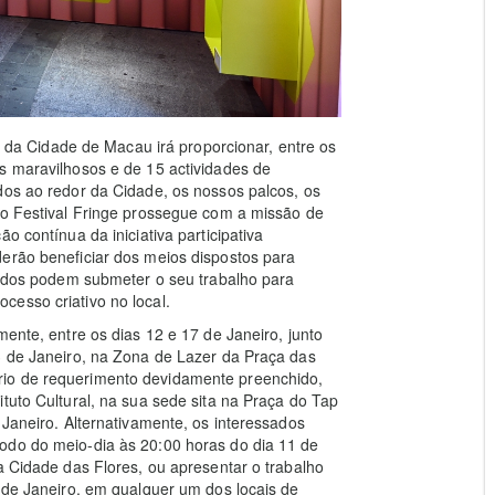
ge da Cidade de Macau irá proporcionar, entre os
s maravilhosos e de 15 actividades de
dos ao redor da Cidade, os nossos palcos, os
do Festival Fringe prossegue com a missão de
o contínua da iniciativa participativa
erão beneficiar dos meios dispostos para
ssados podem submeter o seu trabalho para
esso criativo no local.
mente, entre os dias 12 e 17 de Janeiro, junto
3 de Janeiro, na Zona de Lazer da Praça das
rio de requerimento devidamente preenchido,
tuto Cultural, na sua sede sita na Praça do Tap
 Janeiro. Alternativamente, os interessados
odo do meio-dia às 20:00 horas do dia 11 de
a Cidade das Flores, ou apresentar o trabalho
3 de Janeiro, em qualquer um dos locais de