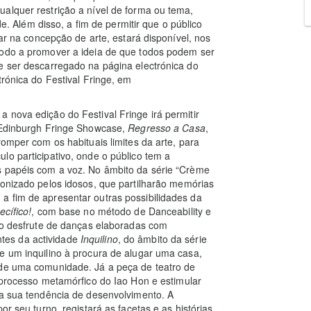
alquer restrição a nível de forma ou tema,
de. Além disso, a fim de permitir que o público
par na concepção de arte, estará disponível, nos
modo a promover a ideia de que todos podem ser
e ser descarregado na página electrónica do
trónica do Festival Fringe, em
 nova edição do Festival Fringe irá permitir
o Edinburgh Fringe Showcase,
Regresso a Casa
,
romper com os habituais limites da arte, para
lo participativo, onde o público tem a
s papéis com a voz. No âmbito da série “Crème
onizado pelos idosos, que partilharão memórias
a fim de apresentar outras possibilidades da
cífico!
, com base no método de Danceability e
ico desfrute de danças elaboradas com
antes da actividade
Inquilino
, do âmbito da série
e um inquilino à procura de alugar uma casa,
 de uma comunidade. Já a peça de teatro de
o processo metamórfico do Iao Hon e estimular
 a sua tendência de desenvolvimento. A
por seu turno, registará as facetas e as histórias