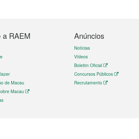
e a RAEM
Anúncios
Notícias
te
Vídeos
Boletim Oficial
 lazer
Concursos Públicos
ão de Macau
Recrutamento
 sobre Macau
as
ios e comércio
Directório