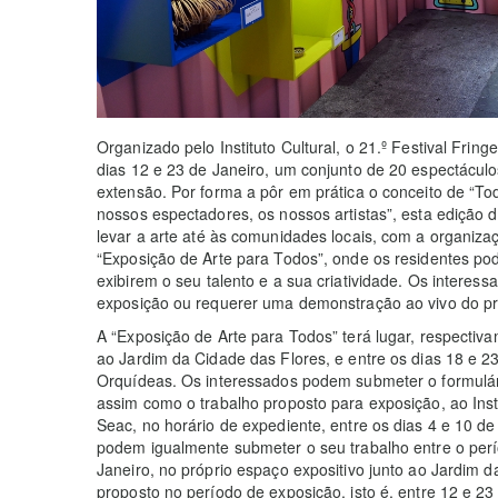
Organizado pelo Instituto Cultural, o 21.º Festival Frin
dias 12 e 23 de Janeiro, um conjunto de 20 espectáculo
extensão. Por forma a pôr em prática o conceito de “To
nossos espectadores, os nossos artistas”, esta edição 
levar a arte até às comunidades locais, com a organizaçã
“Exposição de Arte para Todos”, onde os residentes pod
exibirem o seu talento e a sua criatividade. Os intere
exposição ou requerer uma demonstração ao vivo do proc
A “Exposição de Arte para Todos” terá lugar, respectiva
ao Jardim da Cidade das Flores, e entre os dias 18 e 2
Orquídeas. Os interessados podem submeter o formulá
assim como o trabalho proposto para exposição, ao Insti
Seac, no horário de expediente, entre os dias 4 e 10 de
podem igualmente submeter o seu trabalho entre o perí
Janeiro, no próprio espaço expositivo junto ao Jardim d
proposto no período de exposição, isto é, entre 12 e 2