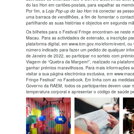
do Iao Hon em cartões-postais, para espalhar as memór
Por fim, a
Loja Pop-up do Iao Hon
irá conectar as pess
uma barraca de vendilhões, a fim de fomentar o contacto
partilhando as suas histórias e objectos em segunda m
Os bilhetes para o Festival Fringe encontram-se neste 
Macau. Para as actividades de extensão, a inscrição pa
plataforma digital, em www.icm.gov.mo/eform/event, ou
número indicado para fazer um pedido de qualquer info
de Janeiro de 2022, ao participar no sorteio com prémi
Viagem de “Quebra da Margem!”, realizado na plataform
ganhar prémios maravilhosos. Para mais informações so
visitar a sua página electrónica exclusiva, em www.mac
Fringe Festival” no Facebook. Em linha com as medid
Governo da RAEM, todos os participantes devem usar 
temperatura corporal e apresentar o código de saúde pe