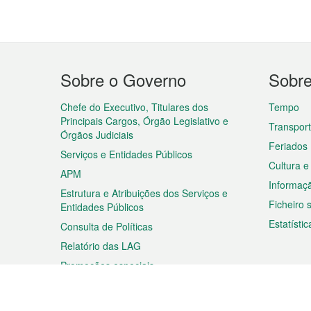
Menu
Sobre o Governo
Sobr
do
rodapé
Chefe do Executivo, Titulares dos
Tempo
Principais Cargos, Órgão Legislativo e
Transpor
Órgãos Judiciais
Feriados
Serviços e Entidades Públicos
Cultura e
APM
Informaç
Estrutura e Atribuições dos Serviços e
Ficheiro
Entidades Públicos
Estatístic
Consulta de Políticas
Relatório das LAG
Promoções especiais
Viagem
Negóc