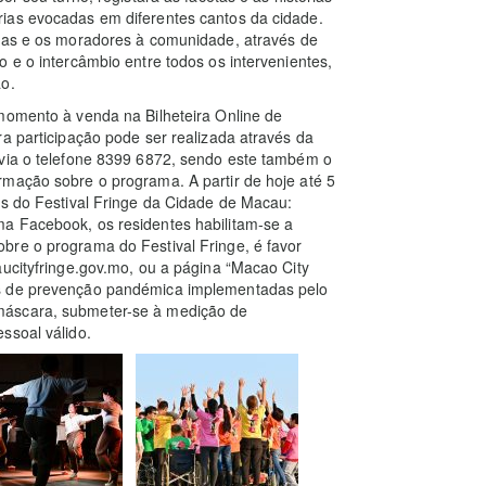
ias evocadas em diferentes cantos da cidade.
oas e os moradores à comunidade, através de
 e o intercâmbio entre todos os intervenientes,
ão.
momento à venda na Bilheteira Online de
ra participação pode ser realizada através da
 via o telefone 8399 6872, sendo este também o
rmação sobre o programa. A partir de hoje até 5
os do Festival Fringe da Cidade de Macau:
a Facebook, os residentes habilitam-se a
bre o programa do Festival Fringe, é favor
aucityfringe.gov.mo, ou a página “Macao City
as de prevenção pandémica implementadas pelo
máscara, submeter-se à medição de
ssoal válido.