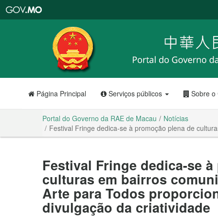
Portal
do
Governo
da
RAE
de
Macau
Página Principal
Serviços públicos
Sobre o
Portal do Governo da RAE de Macau
Notícias
Festival Fringe dedica-se à promoção plena de cultur
Festival Fringe dedica-se 
culturas em bairros comuni
Arte para Todos proporcio
divulgação da criatividade