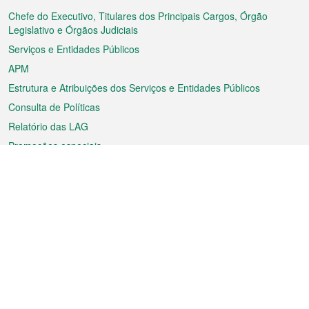
rodapé
Chefe do Executivo, Titulares dos Principais Cargos, Órgão
Legislativo e Órgãos Judiciais
Serviços e Entidades Públicos
APM
Estrutura e Atribuições dos Serviços e Entidades Públicos
Consulta de Políticas
Relatório das LAG
Promoções especiais
Sobre a RAEM
Tempo
Transporte
Feriados
Cultura e lazer
Informação de Macau
Ficheiro sobre Macau