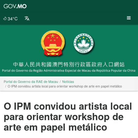
Portal
do
Governo
34°C
da
RAE
de
Macau
Portal do Governo da RAE de Macau
Notícias
O IPM convidou artista local para orientar workshop de arte em papel metálico
O IPM convidou artista local
para orientar workshop de
arte em papel metálico