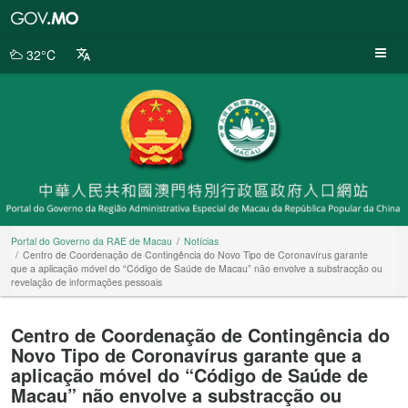
Portal
do
Governo
32°C
da
RAE
de
Macau
Portal do Governo da RAE de Macau
Notícias
Centro de Coordenação de Contingência do Novo Tipo de Coronavírus garante
que a aplicação móvel do “Código de Saúde de Macau” não envolve a substracção ou
revelação de informações pessoais
Centro de Coordenação de Contingência do
Novo Tipo de Coronavírus garante que a
aplicação móvel do “Código de Saúde de
Macau” não envolve a substracção ou