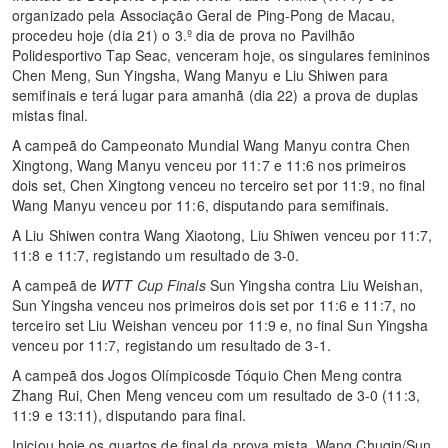
organizado pela Associação Geral de Ping-Pong de Macau,
procedeu hoje (dia 21) o 3.º dia de prova no Pavilhão
Polidesportivo Tap Seac, venceram hoje, os singulares femininos
Chen Meng, Sun Yingsha, Wang Manyu e Liu Shiwen para
semifinais e terá lugar para amanhã (dia 22) a prova de duplas
mistas final.
A campeã do Campeonato Mundial Wang Manyu contra Chen
Xingtong, Wang Manyu venceu por 11:7 e 11:6 nos primeiros
dois set, Chen Xingtong venceu no terceiro set por 11:9, no final
Wang Manyu venceu por 11:6, disputando para semifinais.
A Liu Shiwen contra Wang Xiaotong, Liu Shiwen venceu por 11:7,
11:8 e 11:7, registando um resultado de 3-0.
A campeã de
WTT Cup Finals
Sun Yingsha contra Liu Weishan,
Sun Yingsha venceu nos primeiros dois set por 11:6 e 11:7, no
terceiro set Liu Weishan venceu por 11:9 e, no final Sun Yingsha
venceu por 11:7, registando um resultado de 3-1.
A campeã dos Jogos Olímpicosde Tóquio Chen Meng contra
Zhang Rui, Chen Meng venceu com um resultado de 3-0 (11:3,
11:9 e 13:11), disputando para final.
Iniciou hoje os quartos de final da prova mista, Wang Chuqin/Sun