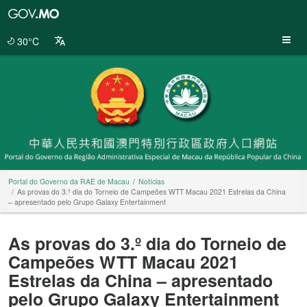
Portal
do
Governo
30°C
da
RAE
de
Macau
Portal do Governo da RAE de Macau
Notícias
As provas do 3.º dia do Torneio de Campeões WTT Macau 2021 Estrelas da China
– apresentado pelo Grupo Galaxy Entertainment
As provas do 3.º dia do Torneio de
Campeões WTT Macau 2021
Estrelas da China – apresentado
pelo Grupo Galaxy Entertainment