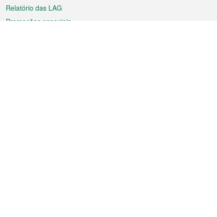
Relatório das LAG
Promoções especiais
Sobre a RAEM
Tempo
Transporte
Feriados
Cultura e lazer
Informação de Macau
Ficheiro sobre Macau
Estatísticas
Anúncios
Notícias
Vídeos