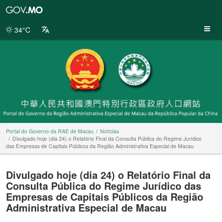
Portal
do
Governo
34°C
da
RAE
de
Macau
Portal do Governo da RAE de Macau
Notícias
Divulgado hoje (dia 24) o Relatório Final da Consulta Pública do Regime Jurídico
das Empresas de Capitais Públicos da Região Administrativa Especial de Macau
Divulgado hoje (dia 24) o Relatório Final da
Consulta Pública do Regime Jurídico das
Empresas de Capitais Públicos da Região
Administrativa Especial de Macau