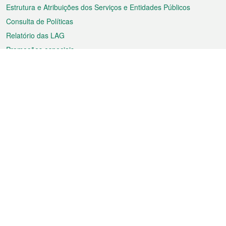
Estrutura e Atribuições dos Serviços e Entidades Públicos
Consulta de Políticas
Relatório das LAG
Promoções especiais
Sobre a RAEM
Tempo
Transporte
Feriados
Cultura e lazer
Informação de Macau
Ficheiro sobre Macau
Estatísticas
Anúncios
Notícias