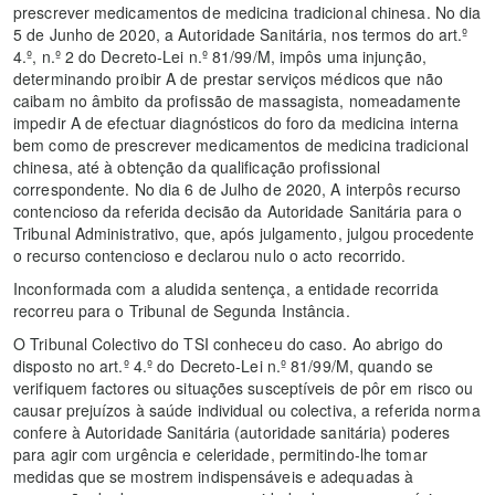
prescrever medicamentos de medicina tradicional chinesa. No dia
5 de Junho de 2020, a Autoridade Sanitária, nos termos do art.º
4.º, n.º 2 do Decreto-Lei n.º 81/99/M, impôs uma injunção,
determinando proibir A de prestar serviços médicos que não
caibam no âmbito da profissão de massagista, nomeadamente
impedir A de efectuar diagnósticos do foro da medicina interna
bem como de prescrever medicamentos de medicina tradicional
chinesa, até à obtenção da qualificação profissional
correspondente. No dia 6 de Julho de 2020, A interpôs recurso
contencioso da referida decisão da Autoridade Sanitária para o
Tribunal Administrativo, que, após julgamento, julgou procedente
o recurso contencioso e declarou nulo o acto recorrido.
Inconformada com a aludida sentença, a entidade recorrida
recorreu para o Tribunal de Segunda Instância.
O Tribunal Colectivo do TSI conheceu do caso. Ao abrigo do
disposto no art.º 4.º do Decreto-Lei n.º 81/99/M, quando se
verifiquem factores ou situações susceptíveis de pôr em risco ou
causar prejuízos à saúde individual ou colectiva, a referida norma
confere à Autoridade Sanitária (autoridade sanitária) poderes
para agir com urgência e celeridade, permitindo-lhe tomar
medidas que se mostrem indispensáveis e adequadas à