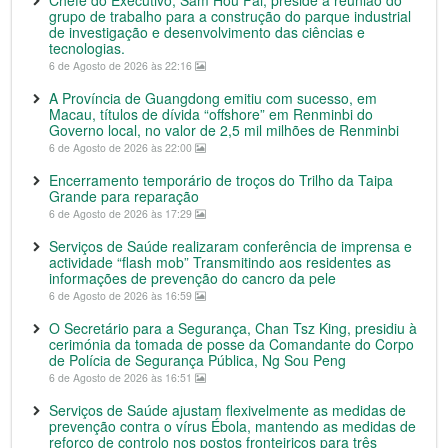
Chefe do Executivo, Sam Hou Fai, preside a reunião do
grupo de trabalho para a construção do parque industrial
de investigação e desenvolvimento das ciências e
tecnologias.
6 de Agosto de 2026 às 22:16
A Província de Guangdong emitiu com sucesso, em
Macau, títulos de dívida “offshore” em Renminbi do
Governo local, no valor de 2,5 mil milhões de Renminbi
6 de Agosto de 2026 às 22:00
Encerramento temporário de troços do Trilho da Taipa
Grande para reparação
6 de Agosto de 2026 às 17:29
Serviços de Saúde realizaram conferência de imprensa e
actividade “flash mob” Transmitindo aos residentes as
informações de prevenção do cancro da pele
6 de Agosto de 2026 às 16:59
O Secretário para a Segurança, Chan Tsz King, presidiu à
cerimónia da tomada de posse da Comandante do Corpo
de Polícia de Segurança Pública, Ng Sou Peng
6 de Agosto de 2026 às 16:51
Serviços de Saúde ajustam flexivelmente as medidas de
prevenção contra o vírus Ébola, mantendo as medidas de
reforço de controlo nos postos fronteiriços para três